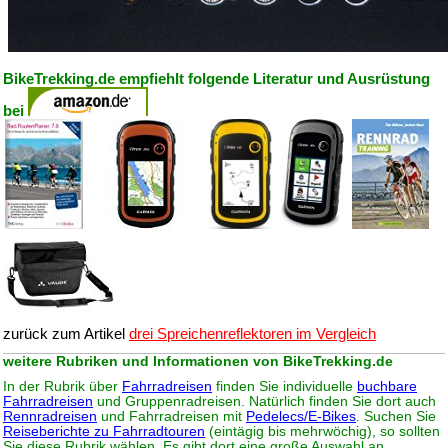
BikeTrekking.de empfiehlt folgende Literatur und Ausrüstung
bei
zurück zum Artikel
drei Spreichenreflektoren im Vergleich
weitere Rubriken und Informationen von BikeTrekking.de
In der Rubrik über
Fahrradreisen
finden Sie individuelle
buchbare
Fahrradreisen
und Gruppenradreisen. Natürlich finden Sie dort auch
Rennradreisen
und Fahrradreisen mit
Pedelecs/E-Bikes
. Suchen Sie
Reiseberichte zu Fahrradtouren
(eintägig bis mehrwöchig), so sollten
Sie diese Rubrik wählen. Es gibt dort eine große Auswahl an