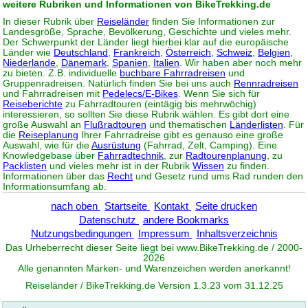
weitere Rubriken und Informationen von BikeTrekking.de
In dieser Rubrik über
Reiseländer
finden Sie Informationen zur
Landesgröße, Sprache, Bevölkerung, Geschichte und vieles mehr.
Der Schwerpunkt der Länder liegt hierbei klar auf die europäische
Länder wie
Deutschland
,
Frankreich
,
Österreich
,
Schweiz
,
Belgien
,
Niederlande
,
Dänemark
,
Spanien
,
Italien
. Wir haben aber noch mehr
zu bieten. Z.B. individuelle
buchbare Fahrradreisen
und
Gruppenradreisen. Natürlich finden Sie bei uns auch
Rennradreisen
und Fahrradreisen mit
Pedelecs/E-Bikes
. Wenn Sie sich für
Reiseberichte
zu Fahrradtouren (eintägig bis mehrwöchig)
interessieren, so sollten Sie diese Rubrik wählen. Es gibt dort eine
große Auswahl an
Flußradtouren
und thematischen
Länderlisten
. Für
die
Reiseplanung
Ihrer Fahrradreise gibt es genauso eine große
Auswahl, wie für die
Ausrüstung
(Fahrrad, Zelt, Camping). Eine
Knowledgebase über
Fahrradtechnik
, zur
Radtourenplanung
, zu
Packlisten
und vieles mehr ist in der Rubrik
Wissen
zu finden.
Informationen über das
Recht
und Gesetz rund ums Rad runden den
Informationsumfang ab.
nach oben
Startseite
Kontakt
Seite drucken
Datenschutz
andere Bookmarks
Nutzungsbedingungen
Impressum
Inhaltsverzeichnis
Das Urheberrecht dieser Seite liegt bei www.
BikeTrekking
.de / 2000-
2026
Alle genannten Marken- und Warenzeichen werden anerkannt!
Reiseländer / BikeTrekking.de Version 1.3.23 vom 31.12.25