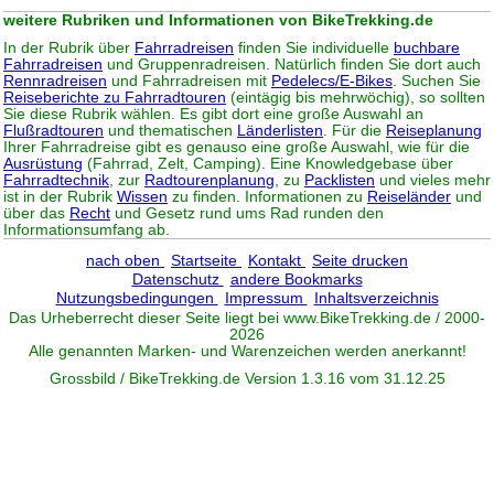
weitere Rubriken und Informationen von BikeTrekking.de
In der Rubrik über
Fahrradreisen
finden Sie individuelle
buchbare
Fahrradreisen
und Gruppenradreisen. Natürlich finden Sie dort auch
Rennradreisen
und Fahrradreisen mit
Pedelecs/E-Bikes
. Suchen Sie
Reiseberichte zu Fahrradtouren
(eintägig bis mehrwöchig), so sollten
Sie diese Rubrik wählen. Es gibt dort eine große Auswahl an
Flußradtouren
und thematischen
Länderlisten
. Für die
Reiseplanung
Ihrer Fahrradreise gibt es genauso eine große Auswahl, wie für die
Ausrüstung
(Fahrrad, Zelt, Camping). Eine Knowledgebase über
Fahrradtechnik
, zur
Radtourenplanung
, zu
Packlisten
und vieles mehr
ist in der Rubrik
Wissen
zu finden. Informationen zu
Reiseländer
und
über das
Recht
und Gesetz rund ums Rad runden den
Informationsumfang ab.
nach oben
Startseite
Kontakt
Seite drucken
Datenschutz
andere Bookmarks
Nutzungsbedingungen
Impressum
Inhaltsverzeichnis
Das Urheberrecht dieser Seite liegt bei www.
BikeTrekking
.de / 2000-
2026
Alle genannten Marken- und Warenzeichen werden anerkannt!
Grossbild / BikeTrekking.de Version 1.3.16 vom 31.12.25