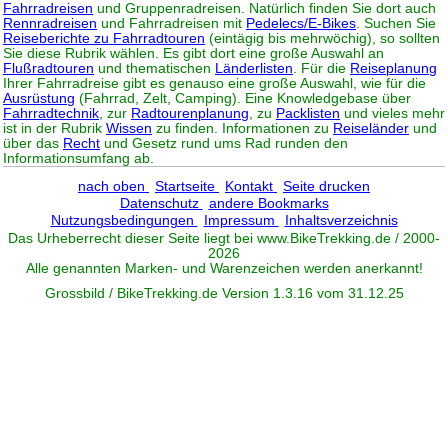
Fahrradreisen
und Gruppenradreisen. Natürlich finden Sie dort auch
Rennradreisen
und Fahrradreisen mit
Pedelecs/E-Bikes
. Suchen Sie
Reiseberichte zu Fahrradtouren
(eintägig bis mehrwöchig), so sollten
Sie diese Rubrik wählen. Es gibt dort eine große Auswahl an
Flußradtouren
und thematischen
Länderlisten
. Für die
Reiseplanung
Ihrer Fahrradreise gibt es genauso eine große Auswahl, wie für die
Ausrüstung
(Fahrrad, Zelt, Camping). Eine Knowledgebase über
Fahrradtechnik
, zur
Radtourenplanung
, zu
Packlisten
und vieles mehr
ist in der Rubrik
Wissen
zu finden. Informationen zu
Reiseländer
und
über das
Recht
und Gesetz rund ums Rad runden den
Informationsumfang ab.
nach oben
Startseite
Kontakt
Seite drucken
Datenschutz
andere Bookmarks
Nutzungsbedingungen
Impressum
Inhaltsverzeichnis
Das Urheberrecht dieser Seite liegt bei www.
BikeTrekking
.de / 2000-
2026
Alle genannten Marken- und Warenzeichen werden anerkannt!
Grossbild / BikeTrekking.de Version 1.3.16 vom 31.12.25