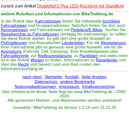
zurück zum Artikel
DtoplightXS Plus LED-Rücklicht mit Standlicht
weitere Rubriken und Informationen von BikeTrekking.de
In der Rubrik über
Fahrradreisen
finden Sie individuelle
buchbare
Fahrradreisen
und Gruppenradreisen. Natürlich finden Sie dort auch
Rennradreisen
und Fahrradreisen mit
Pedelecs/E-Bikes
. Suchen Sie
Reiseberichte zu Fahrradtouren
(eintägig bis mehrwöchig), so sollten
Sie diese Rubrik wählen. Es gibt dort eine große Auswahl an
Flußradtouren
und thematischen
Länderlisten
. Für die
Reiseplanung
Ihrer Fahrradreise gibt es genauso eine große Auswahl, wie für die
Ausrüstung
(Fahrrad, Zelt, Camping). Eine Knowledgebase über
Fahrradtechnik
, zur
Radtourenplanung
, zu
Packlisten
und vieles mehr
ist in der Rubrik
Wissen
zu finden. Informationen zu
Reiseländer
und
über das
Recht
und Gesetz rund ums Rad runden den
Informationsumfang ab.
nach oben
Startseite
Kontakt
Seite drucken
Datenschutz
andere Bookmarks
Nutzungsbedingungen
Impressum
Inhaltsverzeichnis
Das Urheberrecht dieser Seite liegt bei www.
BikeTrekking
.de / 2000-
2026
Alle genannten Marken- und Warenzeichen werden anerkannt!
Grossbild / BikeTrekking.de Version 1.3.16 vom 31.12.25