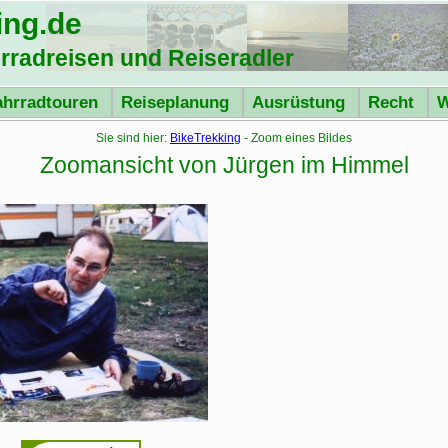
ing
.de
hrradreisen und Reiseradler
ahrradtouren
Reiseplanung
Ausrüstung
Recht
W
Sie sind hier:
BikeTrekking
- Zoom eines Bildes
Zoomansicht von Jürgen im Himmel