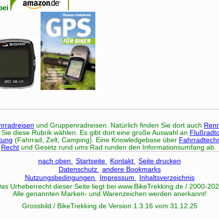
bei
rradreisen
und Gruppenradreisen. Natürlich finden Sie dort auch
Renn
n Sie diese Rubrik wählen. Es gibt dort eine große Auswahl an
Flußradt
tung
(Fahrrad, Zelt, Camping). Eine Knowledgebase über
Fahrradtech
s
Recht
und Gesetz rund ums Rad runden den Informationsumfang ab.
nach oben
Startseite
Kontakt
Seite drucken
Datenschutz
andere Bookmarks
Nutzungsbedingungen
Impressum
Inhaltsverzeichnis
as Urheberrecht dieser Seite liegt bei www.
BikeTrekking
.de / 2000-20
Alle genannten Marken- und Warenzeichen werden anerkannt!
Grossbild / BikeTrekking.de Version 1.3.16 vom 31.12.25