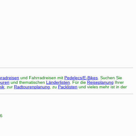
radreisen
und Fahrradreisen mit
Pedelecs/E-Bikes
. Suchen Sie
ouren
und thematischen
Länderlisten
. Für die
Reiseplanung
Ihrer
nik
, zur
Radtourenplanung
, zu
Packlisten
und vieles mehr ist in der
26