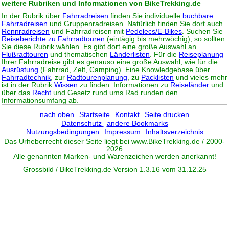
weitere Rubriken und Informationen von BikeTrekking.de
In der Rubrik über
Fahrradreisen
finden Sie individuelle
buchbare
Fahrradreisen
und Gruppenradreisen. Natürlich finden Sie dort auch
Rennradreisen
und Fahrradreisen mit
Pedelecs/E-Bikes
. Suchen Sie
Reiseberichte zu Fahrradtouren
(eintägig bis mehrwöchig), so sollten
Sie diese Rubrik wählen. Es gibt dort eine große Auswahl an
Flußradtouren
und thematischen
Länderlisten
. Für die
Reiseplanung
Ihrer Fahrradreise gibt es genauso eine große Auswahl, wie für die
Ausrüstung
(Fahrrad, Zelt, Camping). Eine Knowledgebase über
Fahrradtechnik
, zur
Radtourenplanung
, zu
Packlisten
und vieles mehr
ist in der Rubrik
Wissen
zu finden. Informationen zu
Reiseländer
und
über das
Recht
und Gesetz rund ums Rad runden den
Informationsumfang ab.
nach oben
Startseite
Kontakt
Seite drucken
Datenschutz
andere Bookmarks
Nutzungsbedingungen
Impressum
Inhaltsverzeichnis
Das Urheberrecht dieser Seite liegt bei www.
BikeTrekking
.de / 2000-
2026
Alle genannten Marken- und Warenzeichen werden anerkannt!
Grossbild / BikeTrekking.de Version 1.3.16 vom 31.12.25