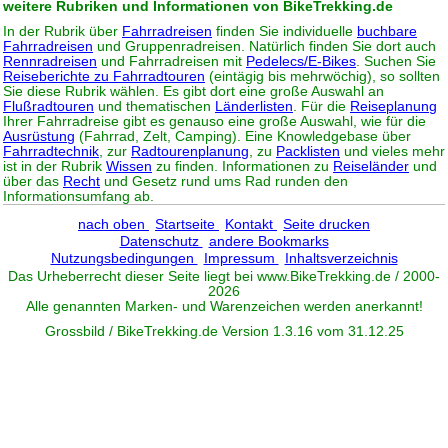
weitere Rubriken und Informationen von BikeTrekking.de
In der Rubrik über
Fahrradreisen
finden Sie individuelle
buchbare
Fahrradreisen
und Gruppenradreisen. Natürlich finden Sie dort auch
Rennradreisen
und Fahrradreisen mit
Pedelecs/E-Bikes
. Suchen Sie
Reiseberichte zu Fahrradtouren
(eintägig bis mehrwöchig), so sollten
Sie diese Rubrik wählen. Es gibt dort eine große Auswahl an
Flußradtouren
und thematischen
Länderlisten
. Für die
Reiseplanung
Ihrer Fahrradreise gibt es genauso eine große Auswahl, wie für die
Ausrüstung
(Fahrrad, Zelt, Camping). Eine Knowledgebase über
Fahrradtechnik
, zur
Radtourenplanung
, zu
Packlisten
und vieles mehr
ist in der Rubrik
Wissen
zu finden. Informationen zu
Reiseländer
und
über das
Recht
und Gesetz rund ums Rad runden den
Informationsumfang ab.
nach oben
Startseite
Kontakt
Seite drucken
Datenschutz
andere Bookmarks
Nutzungsbedingungen
Impressum
Inhaltsverzeichnis
Das Urheberrecht dieser Seite liegt bei www.
BikeTrekking
.de / 2000-
2026
Alle genannten Marken- und Warenzeichen werden anerkannt!
Grossbild / BikeTrekking.de Version 1.3.16 vom 31.12.25