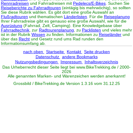
Rennradreisen
und Fahrradreisen mit
Pedelecs/E-Bikes
. Suchen Sie
Reiseberichte zu Fahrradtouren
(eintägig bis mehrwöchig), so sollten
Sie diese Rubrik wählen. Es gibt dort eine große Auswahl an
Flußradtouren
und thematischen
Länderlisten
. Für die
Reiseplanung
Ihrer Fahrradreise gibt es genauso eine große Auswahl, wie für die
Ausrüstung
(Fahrrad, Zelt, Camping). Eine Knowledgebase über
Fahrradtechnik
, zur
Radtourenplanung
, zu
Packlisten
und vieles mehr
ist in der Rubrik
Wissen
zu finden. Informationen zu
Reiseländer
und
über das
Recht
und Gesetz rund ums Rad runden den
Informationsumfang ab.
nach oben
Startseite
Kontakt
Seite drucken
Datenschutz
andere Bookmarks
Nutzungsbedingungen
Impressum
Inhaltsverzeichnis
Das Urheberrecht dieser Seite liegt bei www.
BikeTrekking
.de / 2000-
2026
Alle genannten Marken- und Warenzeichen werden anerkannt!
Grossbild / BikeTrekking.de Version 1.3.16 vom 31.12.25