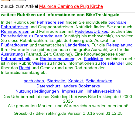
zurück zum Artikel
Mallorca Camino de Puig Kirche
weitere Rubriken und Informationen von BikeTrekking.de
In der Rubrik über
Fahrradreisen
finden Sie individuelle
buchbare
Fahrradreisen
und Gruppenradreisen. Natürlich finden Sie dort auch
Rennradreisen
und Fahrradreisen mit
Pedelecs/E-Bikes
. Suchen Sie
Reiseberichte zu Fahrradtouren
(eintägig bis mehrwöchig), so sollten
Sie diese Rubrik wählen. Es gibt dort eine große Auswahl an
Flußradtouren
und thematischen
Länderlisten
. Für die
Reiseplanung
Ihrer Fahrradreise gibt es genauso eine große Auswahl, wie für die
Ausrüstung
(Fahrrad, Zelt, Camping). Eine Knowledgebase über
Fahrradtechnik
, zur
Radtourenplanung
, zu
Packlisten
und vieles mehr
ist in der Rubrik
Wissen
zu finden. Informationen zu
Reiseländer
und
über das
Recht
und Gesetz rund ums Rad runden den
Informationsumfang ab.
nach oben
Startseite
Kontakt
Seite drucken
Datenschutz
andere Bookmarks
Nutzungsbedingungen
Impressum
Inhaltsverzeichnis
Das Urheberrecht dieser Seite liegt bei www.
BikeTrekking
.de / 2000-
2026
Alle genannten Marken- und Warenzeichen werden anerkannt!
Grossbild / BikeTrekking.de Version 1.3.16 vom 31.12.25