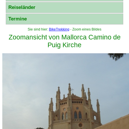
Reiseländer
Termine
Sie sind hier:
BikeTrekking
- Zoom eines Bildes
Zoomansicht von Mallorca Camino de
Puig Kirche