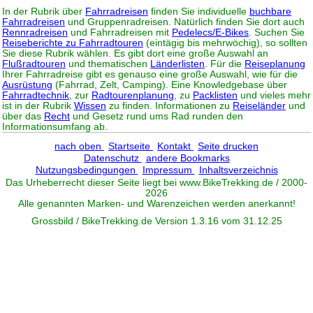
In der Rubrik über
Fahrradreisen
finden Sie individuelle
buchbare
Fahrradreisen
und Gruppenradreisen. Natürlich finden Sie dort auch
Rennradreisen
und Fahrradreisen mit
Pedelecs/E-Bikes
. Suchen Sie
Reiseberichte zu Fahrradtouren
(eintägig bis mehrwöchig), so sollten
Sie diese Rubrik wählen. Es gibt dort eine große Auswahl an
Flußradtouren
und thematischen
Länderlisten
. Für die
Reiseplanung
Ihrer Fahrradreise gibt es genauso eine große Auswahl, wie für die
Ausrüstung
(Fahrrad, Zelt, Camping). Eine Knowledgebase über
Fahrradtechnik
, zur
Radtourenplanung
, zu
Packlisten
und vieles mehr
ist in der Rubrik
Wissen
zu finden. Informationen zu
Reiseländer
und
über das
Recht
und Gesetz rund ums Rad runden den
Informationsumfang ab.
nach oben
Startseite
Kontakt
Seite drucken
Datenschutz
andere Bookmarks
Nutzungsbedingungen
Impressum
Inhaltsverzeichnis
Das Urheberrecht dieser Seite liegt bei www.
BikeTrekking
.de / 2000-
2026
Alle genannten Marken- und Warenzeichen werden anerkannt!
Grossbild / BikeTrekking.de Version 1.3.16 vom 31.12.25