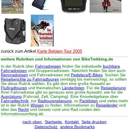
zurück zum Artikel
Karte Belgien-Tour 2005
weitere Rubriken und Informationen von BikeTrekking.de
In der Rubrik über
Fahrradreisen
finden Sie individuelle
buchbare
Fahrradreisen
und Gruppenradreisen. Natürlich finden Sie dort auch
Rennradreisen
und Fahrradreisen mit
Pedelecs/E-Bikes
. Suchen Sie
Reiseberichte zu Fahrradtouren
(eintägig bis mehrwöchig), so sollten
Sie diese Rubrik wählen. Es gibt dort eine große Auswahl an
Flußradtouren
und thematischen
Länderlisten
. Für die
Reiseplanung
Ihrer Fahrradreise gibt es genauso eine große Auswahl, wie für die
Ausrüstung
(Fahrrad, Zelt, Camping). Eine Knowledgebase über
Fahrradtechnik
, zur
Radtourenplanung
, zu
Packlisten
und vieles mehr
ist in der Rubrik
Wissen
zu finden. Informationen zu
Reiseländer
und
über das
Recht
und Gesetz rund ums Rad runden den
Informationsumfang ab.
nach oben
Startseite
Kontakt
Seite drucken
Datenschutz
andere Bookmarks