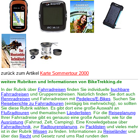
zurück zum Artikel
Karte Sommertour 2000
weitere Rubriken und Informationen von BikeTrekking.de
In der Rubrik über
Fahrradreisen
finden Sie individuelle
buchbare
Fahrradreisen
und Gruppenradreisen. Natürlich finden Sie dort auch
Rennradreisen
und Fahrradreisen mit
Pedelecs/E-Bikes
. Suchen Sie
Reiseberichte zu Fahrradtouren
(eintägig bis mehrwöchig), so sollten
Sie diese Rubrik wählen. Es gibt dort eine große Auswahl an
Flußradtouren
und thematischen
Länderlisten
. Für die
Reiseplanung
Ihrer Fahrradreise gibt es genauso eine große Auswahl, wie für die
Ausrüstung
(Fahrrad, Zelt, Camping). Eine Knowledgebase über
Fahrradtechnik
, zur
Radtourenplanung
, zu
Packlisten
und vieles mehr
ist in der Rubrik
Wissen
zu finden. Informationen zu
Reiseländer
und
über das
Recht
und Gesetz rund ums Rad runden den