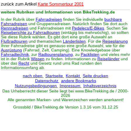
zurück zum Artikel
Karte Sommertour 2001
weitere Rubriken und Informationen von BikeTrekking.de
In der Rubrik über
Fahrradreisen
finden Sie individuelle
buchbare
Fahrradreisen
und Gruppenradreisen. Natürlich finden Sie dort auch
Rennradreisen
und Fahrradreisen mit
Pedelecs/E-Bikes
. Suchen Sie
Reiseberichte zu Fahrradtouren
(eintägig bis mehrwöchig), so sollten
Sie diese Rubrik wählen. Es gibt dort eine große Auswahl an
Flußradtouren
und thematischen
Länderlisten
. Für die
Reiseplanung
Ihrer Fahrradreise gibt es genauso eine große Auswahl, wie für die
Ausrüstung
(Fahrrad, Zelt, Camping). Eine Knowledgebase über
Fahrradtechnik
, zur
Radtourenplanung
, zu
Packlisten
und vieles mehr
ist in der Rubrik
Wissen
zu finden. Informationen zu
Reiseländer
und
über das
Recht
und Gesetz rund ums Rad runden den
Informationsumfang ab.
nach oben
Startseite
Kontakt
Seite drucken
Datenschutz
andere Bookmarks
Nutzungsbedingungen
Impressum
Inhaltsverzeichnis
Das Urheberrecht dieser Seite liegt bei www.
BikeTrekking
.de / 2000-
2026
Alle genannten Marken- und Warenzeichen werden anerkannt!
Grossbild / BikeTrekking.de Version 1.3.16 vom 31.12.25