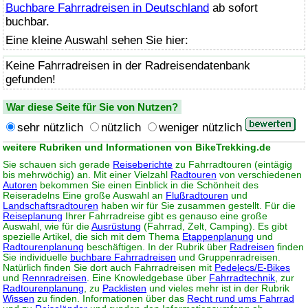
Buchbare Fahrradreisen in Deutschland
ab sofort
buchbar.
Eine kleine Auswahl sehen Sie hier:
Keine Fahrradreisen in der Radreisendatenbank
gefunden!
War diese Seite für Sie von Nutzen?
sehr nützlich
nützlich
weniger nützlich
weitere Rubriken und Informationen von BikeTrekking.de
Sie schauen sich gerade
Reiseberichte
zu Fahrradtouren (eintägig
bis mehrwöchig) an. Mit einer Vielzahl
Radtouren
von verschiedenen
Autoren
bekommen Sie einen Einblick in die Schönheit des
Reiseradelns Eine große Auswahl an
Flußradtouren
und
Landschaftsradtouren
haben wir für Sie zusammen gestellt. Für die
Reiseplanung
Ihrer Fahrradreise gibt es genauso eine große
Auswahl, wie für die
Ausrüstung
(Fahrrad, Zelt, Camping). Es gibt
spezielle Artikel, die sich mit dem Thema
Etappenplanung
und
Radtourenplanung
beschäftigen. In der Rubrik über
Radreisen
finden
Sie individuelle
buchbare Fahrradreisen
und Gruppenradreisen.
Natürlich finden Sie dort auch Fahrradreisen mit
Pedelecs/E-Bikes
und
Rennradreisen
. Eine Knowledgebase über
Fahrradtechnik
, zur
Radtourenplanung
, zu
Packlisten
und vieles mehr ist in der Rubrik
Wissen
zu finden. Informationen über das
Recht rund ums Fahrrad