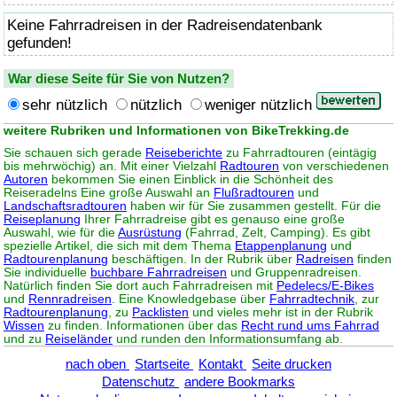
Keine Fahrradreisen in der Radreisendatenbank
gefunden!
War diese Seite für Sie von Nutzen?
sehr nützlich
nützlich
weniger nützlich
weitere Rubriken und Informationen von BikeTrekking.de
Sie schauen sich gerade
Reiseberichte
zu Fahrradtouren (eintägig
bis mehrwöchig) an. Mit einer Vielzahl
Radtouren
von verschiedenen
Autoren
bekommen Sie einen Einblick in die Schönheit des
Reiseradelns Eine große Auswahl an
Flußradtouren
und
Landschaftsradtouren
haben wir für Sie zusammen gestellt. Für die
Reiseplanung
Ihrer Fahrradreise gibt es genauso eine große
Auswahl, wie für die
Ausrüstung
(Fahrrad, Zelt, Camping). Es gibt
spezielle Artikel, die sich mit dem Thema
Etappenplanung
und
Radtourenplanung
beschäftigen. In der Rubrik über
Radreisen
finden
Sie individuelle
buchbare Fahrradreisen
und Gruppenradreisen.
Natürlich finden Sie dort auch Fahrradreisen mit
Pedelecs/E-Bikes
und
Rennradreisen
. Eine Knowledgebase über
Fahrradtechnik
, zur
Radtourenplanung
, zu
Packlisten
und vieles mehr ist in der Rubrik
Wissen
zu finden. Informationen über das
Recht rund ums Fahrrad
und zu
Reiseländer
und runden den Informationsumfang ab.
nach oben
Startseite
Kontakt
Seite drucken
Datenschutz
andere Bookmarks