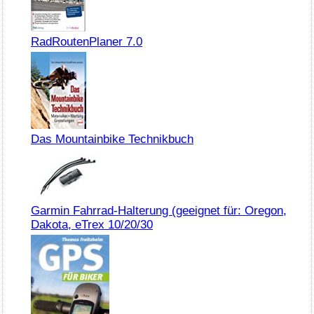
RadRoutenPlaner 7.0
Das Mountainbike Technikbuch
Garmin Fahrrad-Halterung (geeignet für: Oregon,
Dakota, eTrex 10/20/30