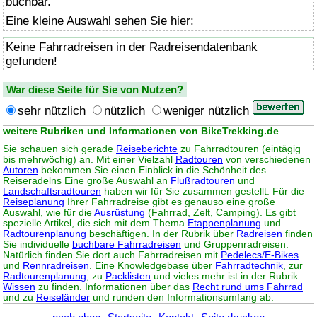
buchbar.
Eine kleine Auswahl sehen Sie hier:
Keine Fahrradreisen in der Radreisendatenbank
gefunden!
War diese Seite für Sie von Nutzen?
sehr nützlich
nützlich
weniger nützlich
weitere Rubriken und Informationen von BikeTrekking.de
Sie schauen sich gerade
Reiseberichte
zu Fahrradtouren (eintägig
bis mehrwöchig) an. Mit einer Vielzahl
Radtouren
von verschiedenen
Autoren
bekommen Sie einen Einblick in die Schönheit des
Reiseradelns Eine große Auswahl an
Flußradtouren
und
Landschaftsradtouren
haben wir für Sie zusammen gestellt. Für die
Reiseplanung
Ihrer Fahrradreise gibt es genauso eine große
Auswahl, wie für die
Ausrüstung
(Fahrrad, Zelt, Camping). Es gibt
spezielle Artikel, die sich mit dem Thema
Etappenplanung
und
Radtourenplanung
beschäftigen. In der Rubrik über
Radreisen
finden
Sie individuelle
buchbare Fahrradreisen
und Gruppenradreisen.
Natürlich finden Sie dort auch Fahrradreisen mit
Pedelecs/E-Bikes
und
Rennradreisen
. Eine Knowledgebase über
Fahrradtechnik
, zur
Radtourenplanung
, zu
Packlisten
und vieles mehr ist in der Rubrik
Wissen
zu finden. Informationen über das
Recht rund ums Fahrrad
und zu
Reiseländer
und runden den Informationsumfang ab.