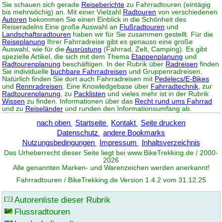
Sie schauen sich gerade
Reiseberichte
zu Fahrradtouren (eintägig
bis mehrwöchig) an. Mit einer Vielzahl
Radtouren
von verschiedenen
Autoren
bekommen Sie einen Einblick in die Schönheit des
Reiseradelns Eine große Auswahl an
Flußradtouren
und
Landschaftsradtouren
haben wir für Sie zusammen gestellt. Für die
Reiseplanung
Ihrer Fahrradreise gibt es genauso eine große
Auswahl, wie für die
Ausrüstung
(Fahrrad, Zelt, Camping). Es gibt
spezielle Artikel, die sich mit dem Thema
Etappenplanung
und
Radtourenplanung
beschäftigen. In der Rubrik über
Radreisen
finden
Sie individuelle
buchbare Fahrradreisen
und Gruppenradreisen.
Natürlich finden Sie dort auch Fahrradreisen mit
Pedelecs/E-Bikes
und
Rennradreisen
. Eine Knowledgebase über
Fahrradtechnik
, zur
Radtourenplanung
, zu
Packlisten
und vieles mehr ist in der Rubrik
Wissen
zu finden. Informationen über das
Recht rund ums Fahrrad
und zu
Reiseländer
und runden den Informationsumfang ab.
nach oben
Startseite
Kontakt
Seite drucken
Datenschutz
andere Bookmarks
Nutzungsbedingungen
Impressum
Inhaltsverzeichnis
Das Urheberrecht dieser Seite liegt bei www.
BikeTrekking
.de / 2000-
2026
Alle genannten Marken- und Warenzeichen werden anerkannt!
Fahrradtouren / BikeTrekking.de Version 1.4.2 vom 31.12.25
Autorenliste dieser Rubrik
Flussradtouren