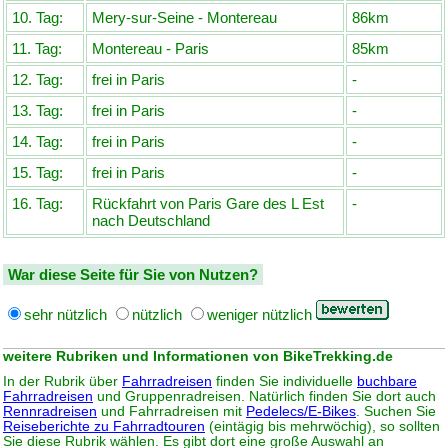
10. Tag:
Mery-sur-Seine - Montereau
86km
11. Tag:
Montereau - Paris
85km
12. Tag:
frei in Paris
-
13. Tag:
frei in Paris
-
14. Tag:
frei in Paris
-
15. Tag:
frei in Paris
-
16. Tag:
Rückfahrt von Paris Gare des L Est
-
nach Deutschland
War diese Seite für Sie von Nutzen?
sehr nützlich
nützlich
weniger nützlich
weitere Rubriken und Informationen von BikeTrekking.de
In der Rubrik über
Fahrradreisen
finden Sie individuelle
buchbare
Fahrradreisen
und Gruppenradreisen. Natürlich finden Sie dort auch
Rennradreisen
und Fahrradreisen mit
Pedelecs/E-Bikes
. Suchen Sie
Reiseberichte zu Fahrradtouren
(eintägig bis mehrwöchig), so sollten
Sie diese Rubrik wählen. Es gibt dort eine große Auswahl an