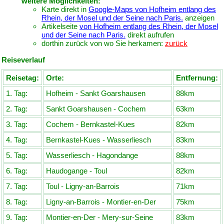
weitere Möglichkeiten:
Karte direkt in
Google-Maps von Hofheim entlang des
Rhein, der Mosel und der Seine nach Paris.
anzeigen
Artikelseite
von Hofheim entlang des Rhein, der Mosel
und der Seine nach Paris.
direkt aufrufen
dorthin zurück von wo Sie herkamen:
zurück
Reiseverlauf
Reisetag:
Orte:
Entfernung:
1. Tag:
Hofheim - Sankt Goarshausen
88km
2. Tag:
Sankt Goarshausen - Cochem
63km
3. Tag:
Cochem - Bernkastel-Kues
82km
4. Tag:
Bernkastel-Kues - Wasserliesch
83km
5. Tag:
Wasserliesch - Hagondange
88km
6. Tag:
Haudogange - Toul
82km
7. Tag:
Toul - Ligny-an-Barrois
71km
8. Tag:
Ligny-an-Barrois - Montier-en-Der
75km
9. Tag:
Montier-en-Der - Mery-sur-Seine
83km