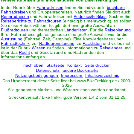
weitere Rubriken und Informationen von BikeTrekking.de
In der Rubrik über
Fahrradreisen
finden Sie individuelle
buchbare
Fahrradreisen
und Gruppenradreisen. Natürlich finden Sie dort auch
Rennradreisen
und Fahrradreisen mit
Pedelecs/E-Bikes
. Suchen Sie
Reiseberichte zu Fahrradtouren
(eintägig bis mehrwöchig), so sollten
Sie diese Rubrik wählen. Es gibt dort eine große Auswahl an
Flußradtouren
und thematischen
Länderlisten
. Für die
Reiseplanung
Ihrer Fahrradreise gibt es genauso eine große Auswahl, wie für die
Ausrüstung
(Fahrrad, Zelt, Camping). Eine Knowledgebase über
Fahrradtechnik
, zur
Radtourenplanung
, zu
Packlisten
und vieles mehr
ist in der Rubrik
Wissen
zu finden. Informationen zu
Reiseländer
und
über das
Recht
und Gesetz rund ums Rad runden den
Informationsumfang ab.
nach oben
Startseite
Kontakt
Seite drucken
Datenschutz
andere Bookmarks
Nutzungsbedingungen
Impressum
Inhaltsverzeichnis
Das Urheberrecht dieser Seite liegt bei www.
BikeTrekking
.de / 2000-
2026
Alle genannten Marken- und Warenzeichen werden anerkannt!
Streckenverlauf / BikeTrekking.de Version 1.4.2 vom 31.12.25