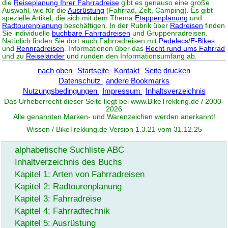
die
Reiseplanung Ihrer Fahrradreise
gibt es genauso eine große
Auswahl, wie für die
Ausrüstung
(Fahrrad, Zelt, Camping). Es gibt
spezielle Artikel, die sich mit dem Thema
Etappenplanung
und
Radtourenplanung
beschäftigen. In der Rubrik über
Radreisen
finden
Sie individuelle
buchbare Fahrradreisen
und Gruppenradreisen.
Natürlich finden Sie dort auch Fahrradreisen mit
Pedelecs/E-Bikes
und
Rennradreisen
. Informationen über das
Recht rund ums Fahrrad
und zu
Reiseländer
und runden den Informationsumfang ab.
nach oben
Startseite
Kontakt
Seite drucken
Datenschutz
andere Bookmarks
Nutzungsbedingungen
Impressum
Inhaltsverzeichnis
Das Urheberrecht dieser Seite liegt bei www.
BikeTrekking
.de / 2000-
2026
Alle genannten Marken- und Warenzeichen werden anerkannt!
Wissen / BikeTrekking.de Version 1.3.21 vom 31.12.25
alphabetische Suchliste ABC
Inhaltverzeichnis des Buchs
Kapitel 1: Arten von Fahrradreisen
Kapitel 2: Radtourenplanung
Kapitel 3: Fahrradreise
Kapitel 4: Fahrradtechnik
Kapitel 5: Ausrüstung