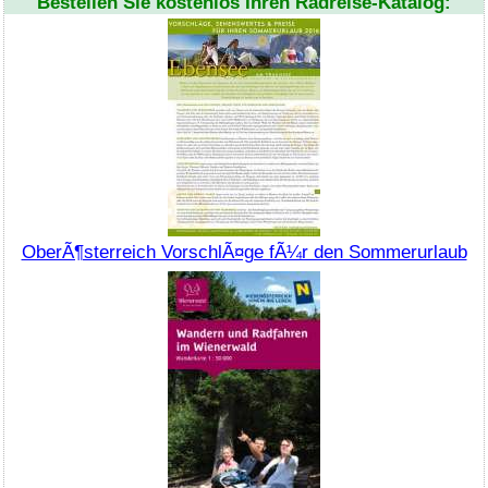
Bestellen Sie kostenlos Ihren Radreise-Katalog:
OberÃ¶sterreich VorschlÃ¤ge fÃ¼r den Sommerurlaub