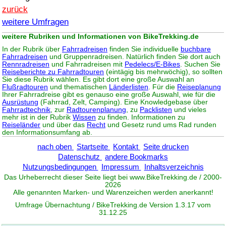
zurück
weitere Umfragen
weitere Rubriken und Informationen von BikeTrekking.de
In der Rubrik über
Fahrradreisen
finden Sie individuelle
buchbare
Fahrradreisen
und Gruppenradreisen. Natürlich finden Sie dort auch
Rennradreisen
und Fahrradreisen mit
Pedelecs/E-Bikes
. Suchen Sie
Reiseberichte zu Fahrradtouren
(eintägig bis mehrwöchig), so sollten
Sie diese Rubrik wählen. Es gibt dort eine große Auswahl an
Flußradtouren
und thematischen
Länderlisten
. Für die
Reiseplanung
Ihrer Fahrradreise gibt es genauso eine große Auswahl, wie für die
Ausrüstung
(Fahrrad, Zelt, Camping). Eine Knowledgebase über
Fahrradtechnik
, zur
Radtourenplanung
, zu
Packlisten
und vieles
mehr ist in der Rubrik
Wissen
zu finden. Informationen zu
Reiseländer
und über das
Recht
und Gesetz rund ums Rad runden
den Informationsumfang ab.
nach oben
Startseite
Kontakt
Seite drucken
Datenschutz
andere Bookmarks
Nutzungsbedingungen
Impressum
Inhaltsverzeichnis
Das Urheberrecht dieser Seite liegt bei www.
BikeTrekking
.de / 2000-
2026
Alle genannten Marken- und Warenzeichen werden anerkannt!
Umfrage Übernachtung / BikeTrekking.de Version 1.3.17 vom
31.12.25