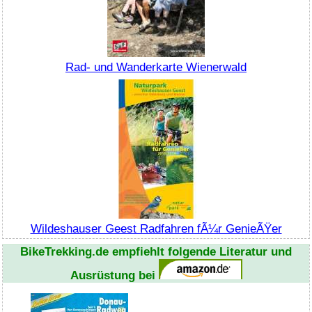
Rad- und Wanderkarte Wienerwald
Wildeshauser Geest Radfahren fÃ¼r GenieÃŸer
BikeTrekking.de empfiehlt folgende Literatur und
Ausrüstung bei