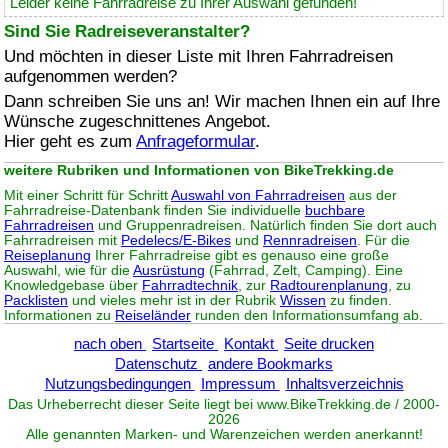
Leider keine Fahrradreise zu Ihrer Auswahl gefunden!
Sind Sie Radreiseveranstalter?
Und möchten in dieser Liste mit Ihren Fahrradreisen
aufgenommen werden?
Dann schreiben Sie uns an! Wir machen Ihnen ein auf Ihre
Wünsche zugeschnittenes Angebot.
Hier geht es zum
Anfrageformular
.
weitere Rubriken und Informationen von BikeTrekking.de
Mit einer Schritt für Schritt
Auswahl von Fahrradreisen
aus der
Fahrradreise-Datenbank finden Sie individuelle
buchbare
Fahrradreisen
und Gruppenradreisen. Natürlich finden Sie dort auch
Fahrradreisen mit
Pedelecs/E-Bikes
und
Rennradreisen
. Für die
Reiseplanung
Ihrer Fahrradreise gibt es genauso eine große
Auswahl, wie für die
Ausrüstung
(Fahrrad, Zelt, Camping). Eine
Knowledgebase über
Fahrradtechnik
, zur
Radtourenplanung
, zu
Packlisten
und vieles mehr ist in der Rubrik
Wissen
zu finden.
Informationen zu
Reiseländer
runden den Informationsumfang ab.
nach oben
Startseite
Kontakt
Seite drucken
Datenschutz
andere Bookmarks
Nutzungsbedingungen
Impressum
Inhaltsverzeichnis
Das Urheberrecht dieser Seite liegt bei www.
BikeTrekking
.de / 2000-
2026
Alle genannten Marken- und Warenzeichen werden anerkannt!