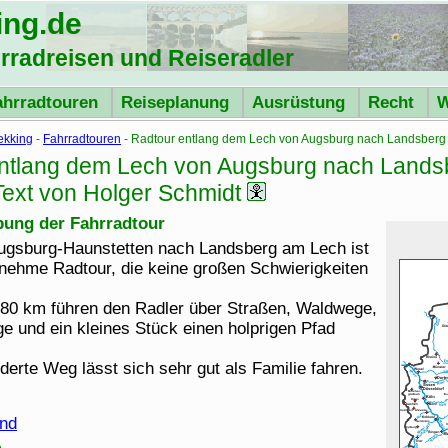
ing
.de
hrradreisen und Reiseradler
ahrradtouren
Reiseplanung
Ausrüstung
Recht
W
ekking
-
Fahrradtouren
- Radtour entlang dem Lech von Augsburg nach Landsberg
ntlang dem Lech von Augsburg nach Lands
Text von Holger Schmidt
bung der Fahrradtour
Augsburg-Haunstetten nach Landsberg am Lech ist
nehme Radtour, die keine großen Schwierigkeiten
 80 km führen den Radler über Straßen, Waldwege,
e und ein kleines Stück einen holprigen Pfad
derte Weg lässt sich sehr gut als Familie fahren.
nd