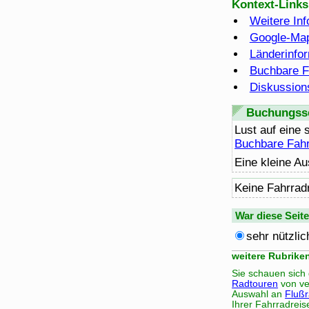
Kontext-Links
Weitere In
Google-Map
Länderinfo
Buchbare F
Diskussion
Buchungsse
Lust auf eine 
Buchbare Fahr
Eine kleine Au
Keine Fahrrad
War diese Seit
sehr nützlic
weitere Rubrike
Sie schauen sich
Radtouren
von ve
Auswahl an
Fluß
Ihrer Fahrradreis