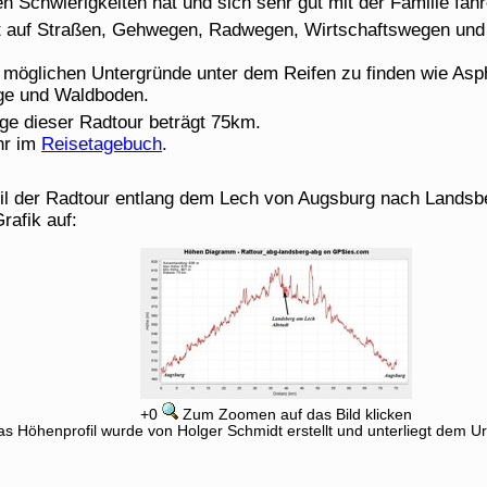
n Schwierigkeiten hat und sich sehr gut mit der Familie fahr
rt auf Straßen, Gehwegen, Radwegen, Wirtschaftswegen un
e möglichen Untergründe unter dem Reifen zu finden wie Asph
ge und Waldboden.
ge dieser Radtour beträgt 75km.
hr im
Reisetagebuch
.
l der Radtour entlang dem Lech von Augsburg nach Landsbe
rafik auf:
+0
Zum Zoomen auf das Bild klicken
s Höhenprofil wurde von Holger Schmidt erstellt und unterliegt dem U