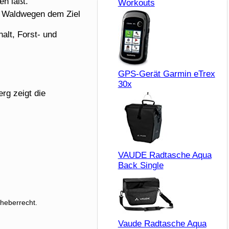
en läßt.
Workouts
d Waldwegen dem Ziel
alt, Forst- und
GPS-Gerät Garmin eTrex
30x
rg zeigt die
VAUDE Radtasche Aqua
Back Single
rheberrecht.
Vaude Radtasche Aqua