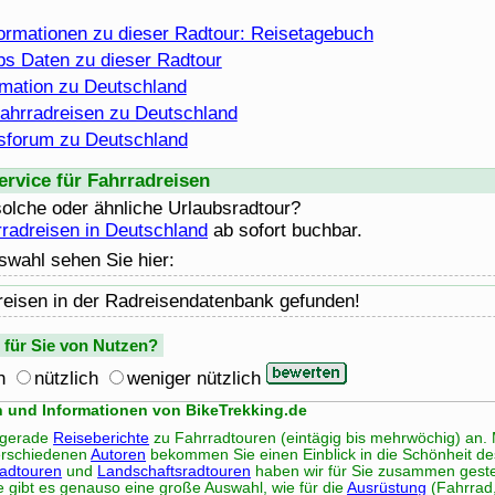
formationen zu dieser Radtour: Reisetagebuch
s Daten zu dieser Radtour
rmation zu Deutschland
ahrradreisen zu Deutschland
sforum zu Deutschland
rvice für Fahrradreisen
solche oder ähnliche Urlaubsradtour?
radreisen in Deutschland
ab sofort buchbar.
swahl sehen Sie hier:
reisen in der Radreisendatenbank gefunden!
e für Sie von Nutzen?
h
nützlich
weniger nützlich
n und Informationen von BikeTrekking.de
 gerade
Reiseberichte
zu Fahrradtouren (eintägig bis mehrwöchig) an. M
rschiedenen
Autoren
bekommen Sie einen Einblick in die Schönheit de
radtouren
und
Landschaftsradtouren
haben wir für Sie zusammen gestel
e gibt es genauso eine große Auswahl, wie für die
Ausrüstung
(Fahrrad,