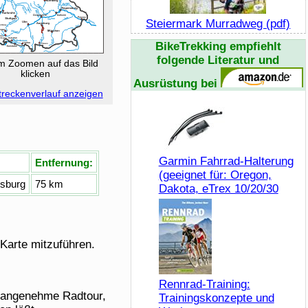
Steiermark Murradweg (pdf)
BikeTrekking
empfiehlt
folgende Literatur und
 Zoomen auf das Bild
klicken
Ausrüstung bei
reckenverlauf anzeigen
Garmin Fahrrad-Halterung
Entfernung:
(geeignet für: Oregon,
gsburg
75 km
Dakota, eTrex 10/20/30
 Karte mitzuführen.
Rennrad-Training:
r angenehme Radtour,
Trainingskonzepte und