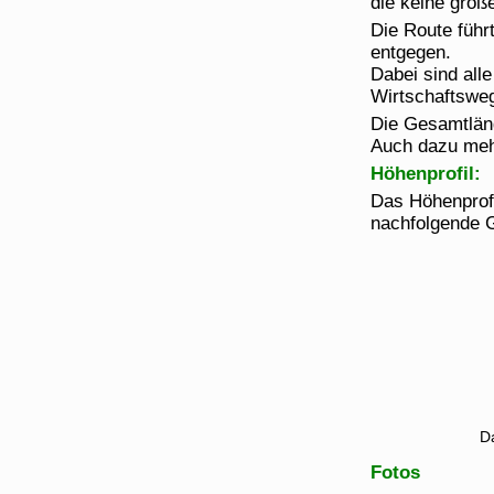
die keine große
Die Route füh
entgegen.
Dabei sind all
Wirtschaftswe
Die Gesamtlän
Auch dazu me
Höhenprofil:
Das Höhenprofi
nachfolgende G
Da
Fotos