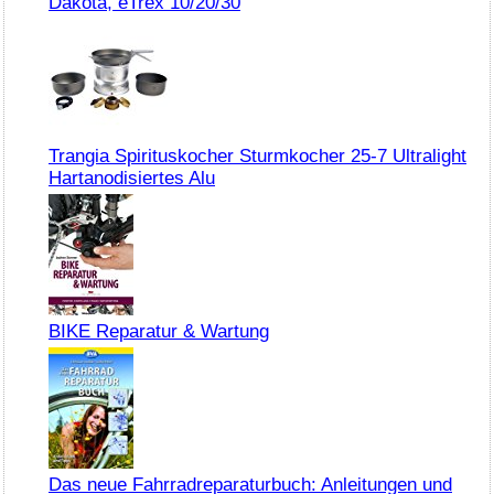
Dakota, eTrex 10/20/30
Trangia Spirituskocher Sturmkocher 25-7 Ultralight
Hartanodisiertes Alu
BIKE Reparatur & Wartung
Das neue Fahrradreparaturbuch: Anleitungen und