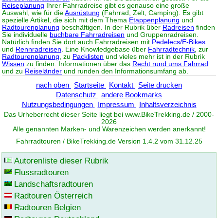
Reiseplanung
Ihrer Fahrradreise gibt es genauso eine große
Auswahl, wie für die
Ausrüstung
(Fahrrad, Zelt, Camping). Es gibt
spezielle Artikel, die sich mit dem Thema
Etappenplanung
und
Radtourenplanung
beschäftigen. In der Rubrik über
Radreisen
finden
Sie individuelle
buchbare Fahrradreisen
und Gruppenradreisen.
Natürlich finden Sie dort auch Fahrradreisen mit
Pedelecs/E-Bikes
und
Rennradreisen
. Eine Knowledgebase über
Fahrradtechnik
, zur
Radtourenplanung
, zu
Packlisten
und vieles mehr ist in der Rubrik
Wissen
zu finden. Informationen über das
Recht rund ums Fahrrad
und zu
Reiseländer
und runden den Informationsumfang ab.
nach oben
Startseite
Kontakt
Seite drucken
Datenschutz
andere Bookmarks
Nutzungsbedingungen
Impressum
Inhaltsverzeichnis
Das Urheberrecht dieser Seite liegt bei www.
BikeTrekking
.de / 2000-
2026
Alle genannten Marken- und Warenzeichen werden anerkannt!
Fahrradtouren / BikeTrekking.de Version 1.4.2 vom 31.12.25
Autorenliste dieser Rubrik
Flussradtouren
Landschaftsradtouren
Radtouren Österreich
Radtouren Belgien