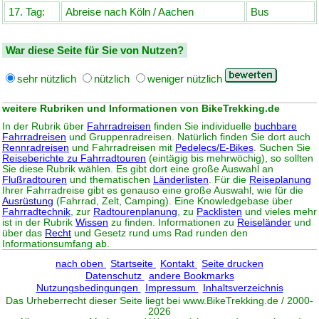
17. Tag:
Abreise nach Köln / Aachen
Bus
War diese Seite für Sie von Nutzen?
sehr nützlich
nützlich
weniger nützlich
weitere Rubriken und Informationen von BikeTrekking.de
In der Rubrik über
Fahrradreisen
finden Sie individuelle
buchbare
Fahrradreisen
und Gruppenradreisen. Natürlich finden Sie dort auch
Rennradreisen
und Fahrradreisen mit
Pedelecs/E-Bikes
. Suchen Sie
Reiseberichte zu Fahrradtouren
(eintägig bis mehrwöchig), so sollten
Sie diese Rubrik wählen. Es gibt dort eine große Auswahl an
Flußradtouren
und thematischen
Länderlisten
. Für die
Reiseplanung
Ihrer Fahrradreise gibt es genauso eine große Auswahl, wie für die
Ausrüstung
(Fahrrad, Zelt, Camping). Eine Knowledgebase über
Fahrradtechnik
, zur
Radtourenplanung
, zu
Packlisten
und vieles mehr
ist in der Rubrik
Wissen
zu finden. Informationen zu
Reiseländer
und
über das
Recht
und Gesetz rund ums Rad runden den
Informationsumfang ab.
nach oben
Startseite
Kontakt
Seite drucken
Datenschutz
andere Bookmarks
Nutzungsbedingungen
Impressum
Inhaltsverzeichnis
Das Urheberrecht dieser Seite liegt bei www.
BikeTrekking
.de / 2000-
2026