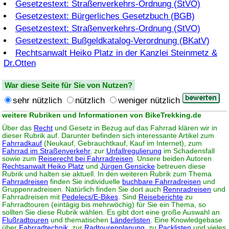
Gesetzestext: Straßenverkehrs-Ordnung (StVO)
Gesetzestext: Bürgerliches Gesetzbuch (BGB)
Gesetzestext: Straßenverkehrs-Ordnung (StVO)
Gesetzestext: Bußgeldkatalog-Verordnung (BKatV)
Rechtsanwalt Heiko Platz in der Kanzlei Steinmetz &
Dr.Otten
War diese Seite für Sie von Nutzen?
sehr nützlich
nützlich
weniger nützlich
weitere Rubriken und Informationen von BikeTrekking.de
Über das
Recht
und Gesetz in Bezug auf das Fahrrad klären wir in
dieser Rubrik auf. Darunter befinden sich interessante Artikel zum
Fahrradkauf
(Neukauf, Gebrauchtkauf, Kauf im Internet), zum
Fahrrad im Straßenverkehr
, zur
Unfallregulierung
im Schadensfall
sowie zum
Reiserecht bei Fahrradreisen
. Unsere beiden Autoren
Rechtsanwalt Heiko Platz
und
Jürgen Gensicke
betreuen diese
Rubrik und halten sie aktuell. In den weiteren Rubrik zum Thema
Fahrradreisen
finden Sie individuelle
buchbare Fahrradreisen
und
Gruppenradreisen. Natürlich finden Sie dort auch
Rennradreisen
und
Fahrradreisen mit
Pedelecs/E-Bikes
. Sind
Reiseberichte
zu
Fahrradtouren (eintägig bis mehrwöchig) für Sie ein Thema, so
sollten Sie diese Rubrik wählen. Es gibt dort eine große Auswahl an
Flußradtouren
und thematischen
Länderlisten
. Eine Knowledgebase
über
Fahrradtechnik
, zur
Radtourenplanung
, zu
Packlisten
und vieles