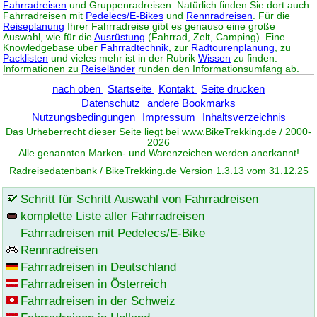
Fahrradreisen
und Gruppenradreisen. Natürlich finden Sie dort auch
Fahrradreisen mit
Pedelecs/E-Bikes
und
Rennradreisen
. Für die
Reiseplanung
Ihrer Fahrradreise gibt es genauso eine große
Auswahl, wie für die
Ausrüstung
(Fahrrad, Zelt, Camping). Eine
Knowledgebase über
Fahrradtechnik
, zur
Radtourenplanung
, zu
Packlisten
und vieles mehr ist in der Rubrik
Wissen
zu finden.
Informationen zu
Reiseländer
runden den Informationsumfang ab.
nach oben
Startseite
Kontakt
Seite drucken
Datenschutz
andere Bookmarks
Nutzungsbedingungen
Impressum
Inhaltsverzeichnis
Das Urheberrecht dieser Seite liegt bei www.
BikeTrekking
.de / 2000-
2026
Alle genannten Marken- und Warenzeichen werden anerkannt!
Radreisedatenbank / BikeTrekking.de Version 1.3.13 vom 31.12.25
Schritt für Schritt Auswahl von Fahrradreisen
komplette Liste aller Fahrradreisen
Fahrradreisen mit Pedelecs/E-Bike
Rennradreisen
Fahrradreisen in Deutschland
Fahrradreisen in Österreich
Fahrradreisen in der Schweiz