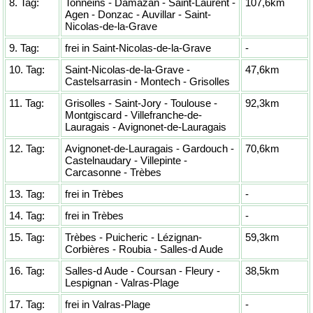
8. Tag:
Tonneins - Damazan - Saint-Laurent -
107,6km
Agen - Donzac - Auvillar - Saint-
Nicolas-de-la-Grave
9. Tag:
frei in Saint-Nicolas-de-la-Grave
-
10. Tag:
Saint-Nicolas-de-la-Grave -
47,6km
Castelsarrasin - Montech - Grisolles
11. Tag:
Grisolles - Saint-Jory - Toulouse -
92,3km
Montgiscard - Villefranche-de-
Lauragais - Avignonet-de-Lauragais
12. Tag:
Avignonet-de-Lauragais - Gardouch -
70,6km
Castelnaudary - Villepinte -
Carcasonne - Trèbes
13. Tag:
frei in Trèbes
-
14. Tag:
frei in Trèbes
-
15. Tag:
Trèbes - Puicheric - Lézignan-
59,3km
Corbières - Roubia - Salles-d Aude
16. Tag:
Salles-d Aude - Coursan - Fleury -
38,5km
Lespignan - Valras-Plage
17. Tag:
frei in Valras-Plage
-