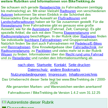
weitere Rubriken und Informationen von BikeTrekking.de
Sie schauen sich gerade
Reiseberichte
zu Fahrradtouren (eintägig
bis mehrwöchig) an. Mit einer Vielzahl
Radtouren
von verschiedenen
Autoren
bekommen Sie einen Einblick in die Schönheit des
Reiseradelns Eine große Auswahl an
Flußradtouren
und
Landschaftsradtouren
haben wir für Sie zusammen gestellt. Für die
Reiseplanung
Ihrer Fahrradreise gibt es genauso eine große
Auswahl, wie für die
Ausrüstung
(Fahrrad, Zelt, Camping). Es gibt
spezielle Artikel, die sich mit dem Thema
Etappenplanung
und
Radtourenplanung
beschäftigen. In der Rubrik über
Radreisen
finden
Sie individuelle
buchbare Fahrradreisen
und Gruppenradreisen.
Natürlich finden Sie dort auch Fahrradreisen mit
Pedelecs/E-Bikes
und
Rennradreisen
. Eine Knowledgebase über
Fahrradtechnik
, zur
Radtourenplanung
, zu
Packlisten
und vieles mehr ist in der Rubrik
Wissen
zu finden. Informationen über das
Recht rund ums Fahrrad
und zu
Reiseländer
und runden den Informationsumfang ab.
nach oben
Startseite
Kontakt
Seite drucken
Datenschutz
andere Bookmarks
Nutzungsbedingungen
Impressum
Inhaltsverzeichnis
Das Urheberrecht dieser Seite liegt bei www.
BikeTrekking
.de / 2000-
2026
Alle genannten Marken- und Warenzeichen werden anerkannt!
Fahrradtouren / BikeTrekking.de Version 1.4.2 vom 31.12.25
Autorenliste dieser Rubrik