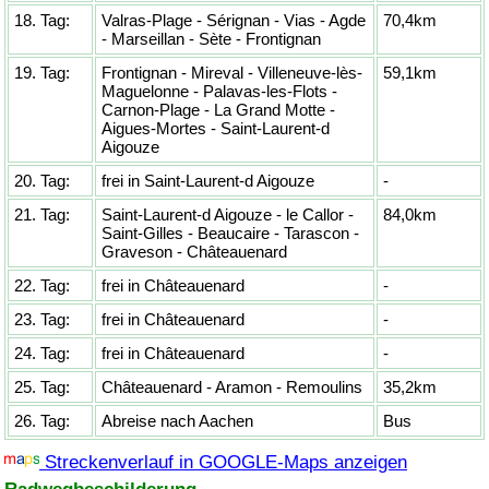
18. Tag:
Valras-Plage - Sérignan - Vias - Agde
70,4km
- Marseillan - Sète - Frontignan
19. Tag:
Frontignan - Mireval - Villeneuve-lès-
59,1km
Maguelonne - Palavas-les-Flots -
Carnon-Plage - La Grand Motte -
Aigues-Mortes - Saint-Laurent-d
Aigouze
20. Tag:
frei in Saint-Laurent-d Aigouze
-
21. Tag:
Saint-Laurent-d Aigouze - le Callor -
84,0km
Saint-Gilles - Beaucaire - Tarascon -
Graveson - Châteauenard
22. Tag:
frei in Châteauenard
-
23. Tag:
frei in Châteauenard
-
24. Tag:
frei in Châteauenard
-
25. Tag:
Châteauenard - Aramon - Remoulins
35,2km
26. Tag:
Abreise nach Aachen
Bus
Streckenverlauf in GOOGLE-Maps anzeigen