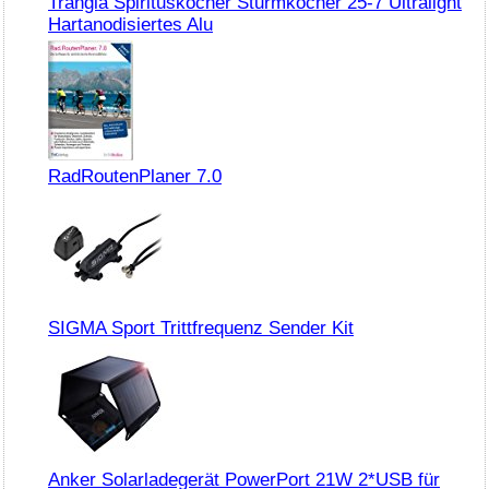
Trangia Spirituskocher Sturmkocher 25-7 Ultralight
Hartanodisiertes Alu
RadRoutenPlaner 7.0
SIGMA Sport Trittfrequenz Sender Kit
Anker Solarladegerät PowerPort 21W 2*USB für