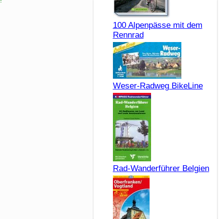
!
100 Alpenpässe mit dem
Rennrad
Weser-Radweg BikeLine
Rad-Wanderführer Belgien