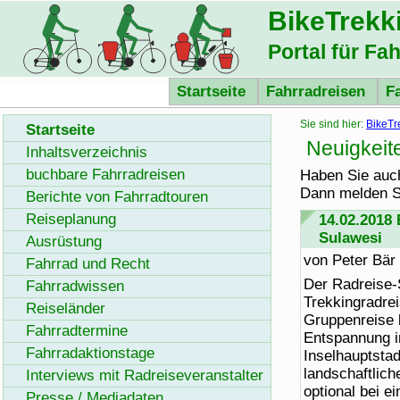
BikeTrekk
Portal für Fa
Startseite
Fahrradreisen
F
Sie sind hier:
BikeTr
Startseite
Neuigkeit
Inhaltsverzeichnis
buchbare Fahrradreisen
Haben Sie auc
Dann melden S
Berichte von Fahrradtouren
Reiseplanung
14.02.2018
Sulawesi
Ausrüstung
von Peter Bär
Fahrrad und Recht
Der Radreise-
Fahrradwissen
Trekkingradrei
Reiseländer
Gruppenreise b
Fahrradtermine
Entspannung in
Fahrradaktionstage
Inselhauptsta
landschaftlich
Interviews mit Radreiseveranstalter
optional bei 
Presse / Mediadaten