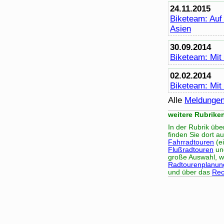
24.11.2015
Bike
team: Auf
Asien
30.09.2014
Bike
team: Mit
02.02.2014
Bike
team: Mi
Alle
Meldunge
weitere Rubrike
In der Rubrik üb
finden Sie dort a
Fahrradtouren
(ei
Flußradtouren
un
große Auswahl, wi
Radtourenplanun
und über das
Rec