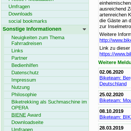
einheimischen 
Umfragen
ausreichend Ze
Downloads
artenreichen 
die Gäste an 
social bookmarks
zur Inselmetr
Sonstige Informationen
Weitere Infor
Neuigkeiten zum Thema
http://www.bi
Fahrradreisen
Link zu diese
Links
https://www.b
Partner
Weitere Meld
Bedienhilfen
02.06.2020
Datenschutz
Bike
team: Ber
Impressum
Deutschland
Nutzung
Philosophie
25.02.2020
Bike
team: Mou
Biketrekking als Suchmaschine im
OPERA
08.10.2019
BIENE
Award
Bike
team: BI
Download
seite
28.03.2019
Umfragen