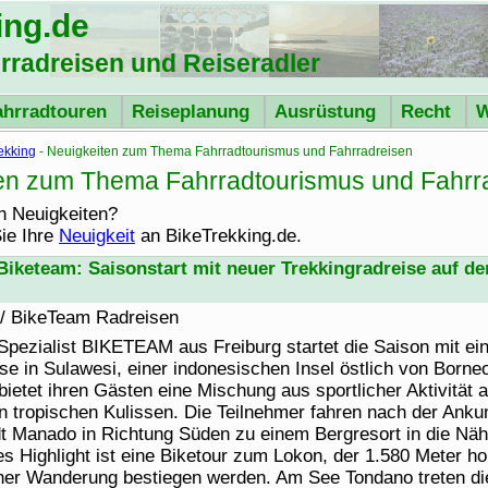
ing
.de
hrradreisen und Reiseradler
ahrradtouren
Reiseplanung
Ausrüstung
Recht
W
ekking
- Neuigkeiten zum Thema Fahrradtourismus und Fahrradreisen
en zum Thema Fahrradtourismus und Fahrra
h Neuigkeiten?
ie Ihre
Neuigkeit
an
BikeTrekking
.de.
Bike
team: Saisonstart mit neuer Trekkingradreise auf de
 /
Bike
Team Radreisen
Spezialist BIKETEAM aus Freiburg startet die Saison mit ei
se in Sulawesi, einer indonesischen Insel östlich von Borneo
ietet ihren Gästen eine Mischung aus sportlicher Aktivität
 tropischen Kulissen. Die Teilnehmer fahren nach der Ankun
dt Manado in Richtung Süden zu einem Bergresort in die Nä
es Highlight ist eine
Bike
tour zum Lokon, der 1.580 Meter h
einer Wanderung bestiegen werden. Am See Tondano treten di