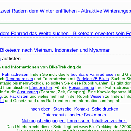
 zwei Rädern dem Winter entfliehen - Attraktive Winterangebo
 dem Fahrrad das Weite suchen -
Bike
team erweitert sein F
t
Bike
team nach Vietnam, Indonesien und Myanmar
n
auflisten.
n und Informationen von BikeTrekking.de
er
Fahrradreisen
finden Sie individuelle
buchbare Fahrradreisen
und Gru
uch
Rennradreisen
und Fahrradreisen mit
Pedelecs/E-Bikes
. Suchen S
ntägig bis mehrwöchig), so sollten Sie diese Rubrik wählen. Es gibt do
d thematischen
Länderlisten
. Für die
Reiseplanung
Ihrer Fahrradreise 
e für die
Ausrüstung
(Fahrrad, Zelt, Camping). Eine Knowledgebase 
g
, zu
Packlisten
und vieles mehr ist in der Rubrik
Wissen
zu finden. In
ht
und Gesetz rund ums Rad runden den Informationsumfang ab.
nach oben
Startseite
Kontakt
Seite drucken
Datenschutz
andere Bookmarks
Nutzungsbedingungen
Impressum
Inhaltsverzeichnis
Das Urheberrecht dieser Seite liegt bei www.
BikeTrekking
.de / 200