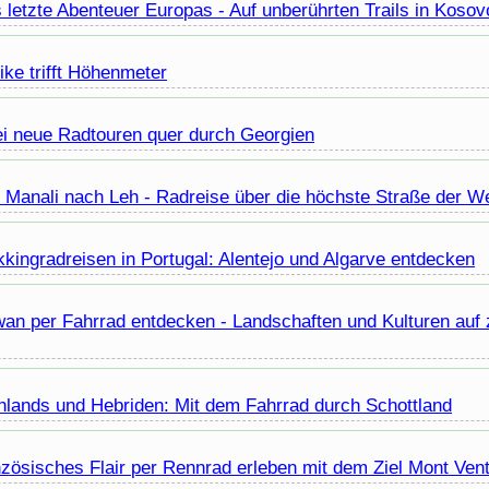
 letzte Abenteuer Europas - Auf unberührten Trails in Kosov
ike
trifft Höhenmeter
i neue Radtouren quer durch Georgien
 Manali nach Leh - Radreise über die höchste Straße der We
kkingradreisen in Portugal: Alentejo und Algarve entdecken
wan per Fahrrad entdecken - Landschaften und Kulturen auf
hlands und Hebriden: Mit dem Fahrrad durch Schottland
nzösisches Flair per Rennrad erleben mit dem Ziel Mont Ven