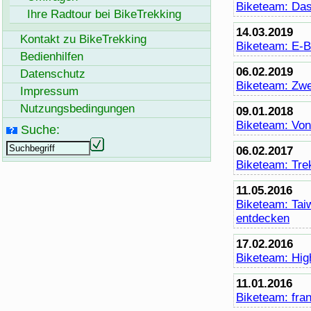
Bike
team: Das
Ihre Radtour bei
BikeTrekking
14.03.2019
Kontakt zu
BikeTrekking
Bike
team: E-
B
Bedienhilfen
06.02.2019
Datenschutz
Bike
team: Zwe
Impressum
Nutzungsbedingungen
09.01.2018
Bike
team: Von
Suche:
06.02.2017
Bike
team: Tre
11.05.2016
Bike
team: Tai
entdecken
17.02.2016
Bike
team: Hig
11.01.2016
Bike
team: fra