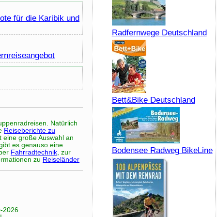
te für die Karibik und
Radfernwege Deutschland
ernreiseangebot
Bett&Bike Deutschland
ppenradreisen. Natürlich
ie
Reiseberichte zu
rt eine große Auswahl an
gibt es genauso eine
Bodensee Radweg BikeLine
über
Fahrradtechnik
, zur
formationen zu
Reiseländer
0-2026