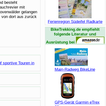
nd besteht
auchrevier mit
rovenwälder gelangen
 von dort aus zurück
Ferienregion Südeifel Radkarte
BikeTrekking.de empfiehlt
folgende Literatur und
Ausrüstung bei
 sportive Touren in
Main-Radweg BikeLine
GPS-Gerät Garmin eTrex