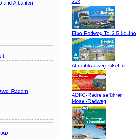
20x
o und Albanien
Elbe-Radweg Teil2 BikeLine
lt
Altmühlradweg BikeLine
 zwei Rädern
ADFC-Radreiseführer
Mosel-Radweg
toux