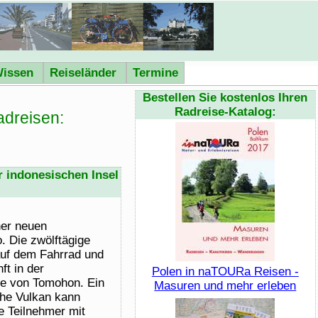
issen
Reiseländer
Termine
Bestellen Sie kostenlos Ihren
Radreise-Katalog:
dreisen:
r indonesischen Insel
ner neuen
. Die zwölftägige
 auf dem Fahrrad und
ft in der
Polen in naTOURa Reisen -
he von Tomohon. Ein
Masuren und mehr erleben
ohe Vulkan kann
e Teilnehmer mit