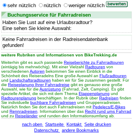
sehr nützlich
nützlich
weniger nützlich
Buchungsservice für Fahrradreisen
Haben Sie Lust auf eine Urlaubsradtour?
Eine sehen Sie kleine Auswahl:
Keine Fahrradreisen in der Radreisendatenbank
gefunden!
weitere Rubriken und Informationen von BikeTrekking.de
Weiterhin gibt es auch passende
Reiseberichte zu Fahrradtouren
(eintägig bis mehrwöchig). Mit einer Vielzahl
Radtouren
von
verschiedenen
Autoren
bekommen Sie einen Einblick in die
Schönheit des Reiseradelns Eine große Auswahl an
Flußradtouren
und
Landschaftsradtouren
haben wir für Sie zusammen gestellt. Für
die
Reiseplanung Ihrer Fahrradreise
gibt es genauso eine große
Auswahl, wie für die
Ausrüstung
(Fahrrad, Zelt, Camping). Es gibt
spezielle Artikel, die sich mit dem Thema
Etappenplanung
und
Radtourenplanung
beschäftigen. In der Rubrik über
Radreisen
finden
Sie individuelle
buchbare Fahrradreisen
und Gruppenradreisen.
Natürlich finden Sie dort auch Fahrradreisen mit
Pedelecs/E-Bikes
und
Rennradreisen
. Informationen über das
Recht rund ums Fahrrad
und zu
Reiseländer
und runden den Informationsumfang ab.
nach oben
Startseite
Kontakt
Seite drucken
Datenschutz
andere Bookmarks