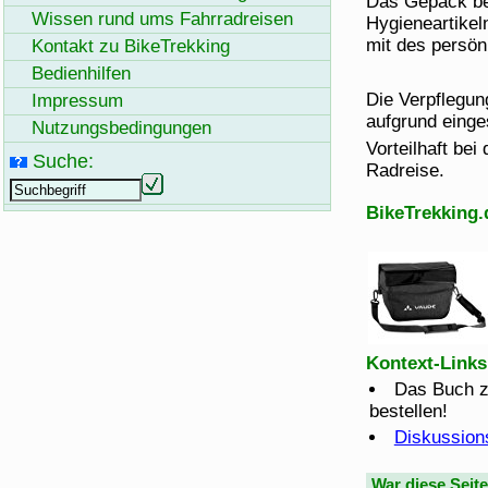
Das Gepäck bes
Wissen rund ums Fahrradreisen
Hygieneartikel
mit des persö
Kontakt zu
BikeTrekking
Bedienhilfen
Die Verpflegun
Impressum
aufgrund einge
Nutzungsbedingungen
Vorteilhaft bei
Suche:
Radreise.
BikeTrekking.
Kontext-Links
Das Buch z
bestellen!
Diskussion
War diese Seit