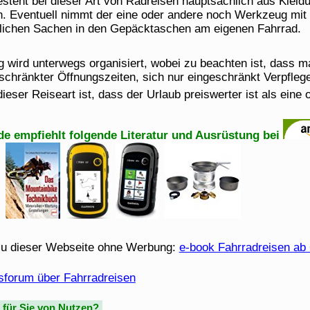
teht bei dieser Art von Radreisen hauptsächlich aus Kleid
n. Eventuell nimmt der eine oder andere noch Werkzeug mit 
nlichen Sachen in den Gepäcktaschen am eigenen Fahrrad.
g wird unterwegs organisiert, wobei zu beachten ist, das
schränkter Öffnungszeiten, sich nur eingeschränkt Verpfleg
 dieser Reiseart ist, dass der Urlaub preiswerter ist als eine 
de empfiehlt folgende Literatur und Ausrüstung bei
u dieser Webseite ohne Werbung:
e-book Fahrradreisen ab
sforum über Fahrradreisen
e für Sie von Nutzen?