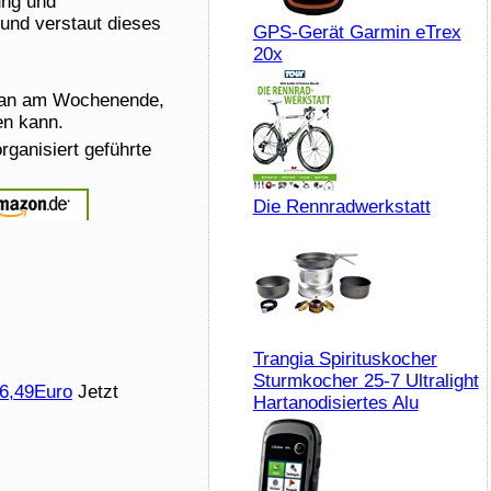
ung und
und verstaut dieses
GPS-Gerät Garmin eTrex
20x
s man am Wochenende,
en kann.
organisiert geführte
Die Rennradwerkstatt
Trangia Spirituskocher
Sturmkocher 25-7 Ultralight
 6,49Euro
Jetzt
Hartanodisiertes Alu