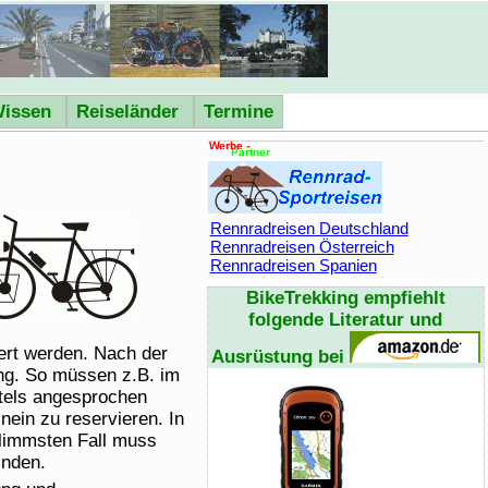
issen
Reiseländer
Termine
Rennradreisen Deutschland
Rennradreisen Österreich
Rennradreisen Spanien
BikeTrekking
empfiehlt
folgende Literatur und
ert werden. Nach der
Ausrüstung bei
ung. So müssen z.B. im
otels angesprochen
nein zu reservieren. In
hlimmsten Fall muss
inden.