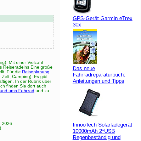
GPS-Gerät Garmin eTrex
30x
g). Mit einer Vielzahl
s Reiseradelns Eine große
Das neue
lt. Für die
Reiseplanung
Fahrradreparaturbuch:
 Zelt, Camping). Es gibt
Anleitungen und Tipps
ftigen. In der Rubrik über
ch finden Sie dort auch
rund ums Fahrrad
und zu
0-2026
InnooTech Solarladegerät
!
10000mAh 2*USB
Regenbeständig und