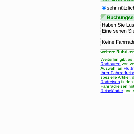
sehr nützlic
Buchungsse
Haben Sie Lus
Eine sehen Si
Keine Fahrrad
weitere Rubrike
Weiterhin gibt e
Radtouren
von ve
Auswahl an
Fluß
Ihrer Fahrradreis
spezielle Artikel
Radreisen
finden 
Fahrradreisen mi
Reiseländer
und r