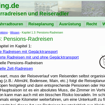
ing
.de
hrradreisen und Reiseradler
ahrradtouren
Reiseplanung
Ausrüstung
Recht
W
ekking
-
Wissen
- Kapitel 1.3: Pensions-Radreisen
.3: Pensions-Radreisen
pitel im Kapitel 1:
te Radreisen mit Gepäcktransport
hrte Radreisen mit und ohne Gepäcktransport
uelle Pensions-Radreisen
uelle Zelt-Radreisen
seart, muss der Reiseverlauf vom Reisenden selbst organisi
ng (z.B.: Altmühl, Bodensee, Main, etc.) folgt die Reiseplan
appen festgelegt und dann entsprechende Pensionen oder H
 Hauptsaison ist es ein absolutes Muss, die Zimmer im Vorhi
n kann man auch mit ein bisschen Risiko losradeln. Im sc
als einige Kilometer weiterfahren, um eine Unterkunft zu f