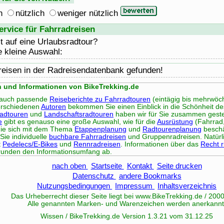
h
nützlich
weniger nützlich
rvice für Fahrradreisen
t auf eine Urlaubsradtour?
e kleine Auswahl:
reisen in der Radreisendatenbank gefunden!
n und Informationen von BikeTrekking.de
s auch passende
Reiseberichte zu Fahrradtouren
(eintägig bis mehrwöchi
rschiedenen
Autoren
bekommen Sie einen Einblick in die Schönheit de
radtouren
und
Landschaftsradtouren
haben wir für Sie zusammen gestel
e
gibt es genauso eine große Auswahl, wie für die
Ausrüstung
(Fahrrad,
, die sich mit dem Thema
Etappenplanung
und
Radtourenplanung
beschä
Sie individuelle
buchbare Fahrradreisen
und Gruppenradreisen. Natürli
t
Pedelecs/E-Bikes
und
Rennradreisen
. Informationen über das
Recht 
unden den Informationsumfang ab.
nach oben
Startseite
Kontakt
Seite drucken
Datenschutz
andere Bookmarks
Nutzungsbedingungen
Impressum
Inhaltsverzeichnis
Das Urheberrecht dieser Seite liegt bei www.
BikeTrekking
.de / 200
Alle genannten Marken- und Warenzeichen werden anerkannt
Wissen / BikeTrekking.de Version 1.3.21 vom 31.12.25