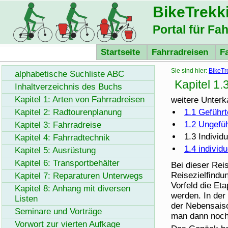
BikeTrekk
Portal für Fa
Startseite
Fahrradreisen
F
Sie sind hier:
BikeTr
alphabetische Suchliste ABC
Kapitel 1
Inhaltverzeichnis des Buchs
Kapitel 1: Arten von Fahrradreisen
weitere Unterka
Kapitel 2: Radtourenplanung
1.1 Geführ
1.2 Ungefü
Kapitel 3: Fahrradreise
1.3 Individ
Kapitel 4: Fahrradtechnik
1.4 individ
Kapitel 5: Ausrüstung
Kapitel 6: Transportbehälter
Bei dieser Rei
Reisezielfindu
Kapitel 7: Reparaturen Unterwegs
Vorfeld die Et
Kapitel 8: Anhang mit diversen
werden. In der
Listen
der Nebensaiso
Seminare und Vorträge
man dann nochm
Vorwort zur vierten Aufkage