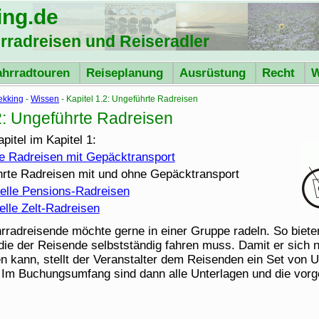
ing
.de
hrradreisen und Reiseradler
ahrradtouren
Reiseplanung
Ausrüstung
Recht
W
ekking
-
Wissen
- Kapitel 1.2: Ungeführte Radreisen
.2: Ungeführte Radreisen
pitel im Kapitel 1:
te Radreisen mit Gepäcktransport
hrte Radreisen mit und ohne Gepäcktransport
uelle Pensions-Radreisen
uelle Zelt-Radreisen
hrradreisende möchte gerne in einer Gruppe radeln. So bieten
die der Reisende selbstständig fahren muss. Damit er sich ni
n kann, stellt der Veranstalter dem Reisenden ein Set von 
 Im Buchungsumfang sind dann alle Unterlagen und die vor