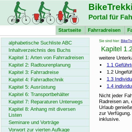
BikeTrekk
Portal für Fa
Startseite
Fahrradreisen
F
Sie sind hier:
BikeTr
alphabetische Suchliste ABC
Kapitel 1
Inhaltverzeichnis des Buchs
Kapitel 1: Arten von Fahrradreisen
weitere Unterka
Kapitel 2: Radtourenplanung
1.1 Geführ
1.2 Ungefü
Kapitel 3: Fahrradreise
1.3 Individ
Kapitel 4: Fahrradtechnik
1.4 individ
Kapitel 5: Ausrüstung
Kapitel 6: Transportbehälter
Nicht jeder Fa
Radreisen an, 
Kapitel 7: Reparaturen Unterwegs
Urlaub genieße
Kapitel 8: Anhang mit diversen
zur Verfügung.
Listen
inklusive.
Seminare und Vorträge
Vorwort zur vierten Aufkage