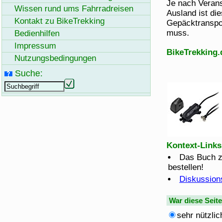
Je nach Verans
Wissen rund ums Fahrradreisen
Ausland ist di
Kontakt zu
BikeTrekking
Gepäcktranspo
muss.
Bedienhilfen
Impressum
BikeTrekking.
Nutzungsbedingungen
Suche:
Kontext-Links
Das Buch z
bestellen!
Diskussion
War diese Seit
sehr nützlic