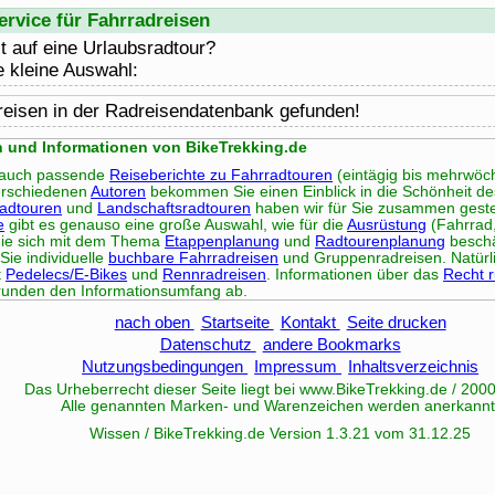
rvice für Fahrradreisen
t auf eine Urlaubsradtour?
e kleine Auswahl:
reisen in der Radreisendatenbank gefunden!
n und Informationen von BikeTrekking.de
s auch passende
Reiseberichte zu Fahrradtouren
(eintägig bis mehrwöchi
rschiedenen
Autoren
bekommen Sie einen Einblick in die Schönheit de
radtouren
und
Landschaftsradtouren
haben wir für Sie zusammen gestel
e
gibt es genauso eine große Auswahl, wie für die
Ausrüstung
(Fahrrad,
, die sich mit dem Thema
Etappenplanung
und
Radtourenplanung
beschä
Sie individuelle
buchbare Fahrradreisen
und Gruppenradreisen. Natürli
t
Pedelecs/E-Bikes
und
Rennradreisen
. Informationen über das
Recht 
unden den Informationsumfang ab.
nach oben
Startseite
Kontakt
Seite drucken
Datenschutz
andere Bookmarks
Nutzungsbedingungen
Impressum
Inhaltsverzeichnis
Das Urheberrecht dieser Seite liegt bei www.
BikeTrekking
.de / 200
Alle genannten Marken- und Warenzeichen werden anerkannt
Wissen / BikeTrekking.de Version 1.3.21 vom 31.12.25