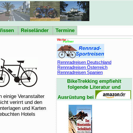
issen
Reiseländer
Termine
Rennradreisen Deutschland
Rennradreisen Österreich
Rennradreisen Spanien
BikeTrekking
empfiehlt
folgende Literatur und
 einige Veranstalter
Ausrüstung bei
cht verirrt und den
Unterlagen und Karten
gebuchten Hotels