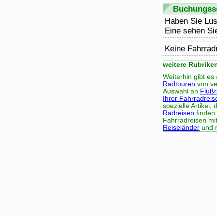
Buchungsse
Haben Sie Lus
Eine sehen Si
Keine Fahrrad
weitere Rubrike
Weiterhin gibt e
Radtouren
von ve
Auswahl an
Fluß
Ihrer Fahrradreis
spezielle Artikel
Radreisen
finden 
Fahrradreisen mi
Reiseländer
und r