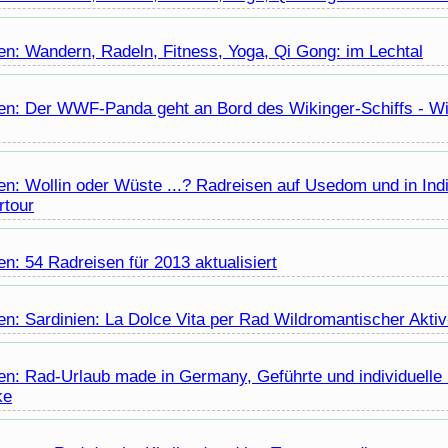
en: Wandern, Radeln, Fitness, Yoga, Qi Gong: im Lechtal
en: Der WWF-Panda geht an Bord des Wikinger-Schiffs - Wik
n: Wollin oder Wüste ...? Radreisen auf Usedom und in Indi
rtour
n: 54 Radreisen für 2013 aktualisiert
en: Sardinien: La Dolce Vita per Rad Wildromantischer Akti
en: Rad-Urlaub made in Germany, Geführte und individuelle
ke