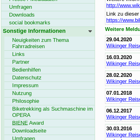
http://www.wik
Umfragen
Link zu diese
Downloads
https://www.b
social bookmarks
Weitere Meld
Sonstige Informationen
29.04.2020
Neuigkeiten zum Thema
Wikinger Reis
Fahrradreisen
Links
16.03.2020
Partner
Wikinger Reise
Bedienhilfen
28.02.2020
Datenschutz
Wikinger Reis
Impressum
07.01.2018
Nutzung
Wikinger Reise
Philosophie
Biketrekking als Suchmaschine im
06.12.2017
OPERA
Wikinger Reise
BIENE
Award
30.03.2016
Download
seite
Wikinger Reise
Umfragen