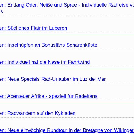
n: Entlang Oder, Neiße und Spree - Individuelle Radreise v
ck
en: Südliches Flair im Luberon
en: Inselhüpfen an Bohusläns Schärenküste
n: Individuell hat die Nase im Fahrtwind
en: Neue Specials Rad-Urlauber im Luz del Mar
n: Abenteuer Afrika - speziell für Radelfans
en: Radwandern auf den Kykladen
en: Neue einwöchige Rundtour in der Bretagne von Wikinge