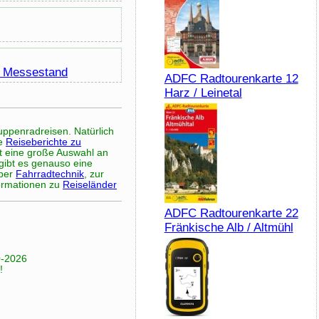
m Messestand
ADFC Radtourenkarte 12
Harz / Leinetal
ppenradreisen. Natürlich
ie
Reiseberichte zu
rt eine große Auswahl an
gibt es genauso eine
über
Fahrradtechnik
, zur
formationen zu
Reiseländer
ADFC Radtourenkarte 22
Fränkische Alb / Altmühl
0-2026
!