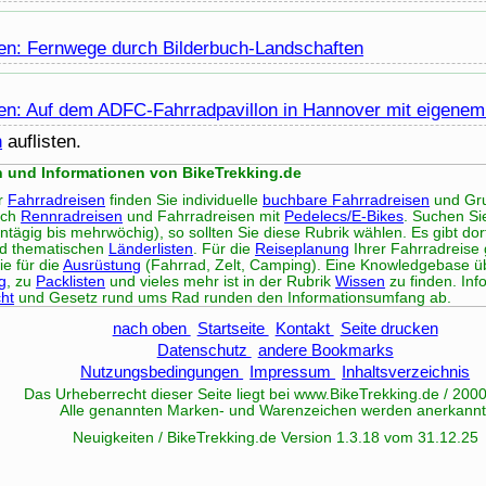
en: Fernwege durch Bilderbuch-Landschaften
en: Auf dem ADFC-Fahrradpavillon in Hannover mit eigene
n
auflisten.
n und Informationen von BikeTrekking.de
er
Fahrradreisen
finden Sie individuelle
buchbare Fahrradreisen
und Gru
uch
Rennradreisen
und Fahrradreisen mit
Pedelecs/E-Bikes
. Suchen S
ntägig bis mehrwöchig), so sollten Sie diese Rubrik wählen. Es gibt do
d thematischen
Länderlisten
. Für die
Reiseplanung
Ihrer Fahrradreise 
e für die
Ausrüstung
(Fahrrad, Zelt, Camping). Eine Knowledgebase 
g
, zu
Packlisten
und vieles mehr ist in der Rubrik
Wissen
zu finden. In
ht
und Gesetz rund ums Rad runden den Informationsumfang ab.
nach oben
Startseite
Kontakt
Seite drucken
Datenschutz
andere Bookmarks
Nutzungsbedingungen
Impressum
Inhaltsverzeichnis
Das Urheberrecht dieser Seite liegt bei www.
BikeTrekking
.de / 200
Alle genannten Marken- und Warenzeichen werden anerkannt
Neuigkeiten / BikeTrekking.de Version 1.3.18 vom 31.12.25