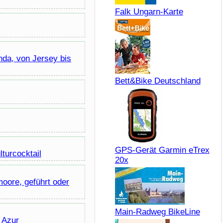
Falk Ungarn-Karte
nda, von Jersey bis
Bett&Bike Deutschland
GPS-Gerät Garmin eTrex
lturcocktail
20x
oore, geführt oder
Main-Radweg BikeLine
 Azur