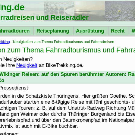
ing
.de
hrradreisen und Reiseradler
ahrradtouren
Reiseplanung
Ausrüstung
Recht
W
ekking
- Neuigkeiten zum Thema Fahrradtourismus und Fahrradreisen
en zum Thema Fahrradtourismus und Fahrra
h Neuigkeiten?
ie Ihre
Neuigkeit
an
BikeTrekking
.de.
 Wikinger Reisen: auf den Spuren berühmter Autoren: Ra
Co
Pressedienst
den in die Schatzkiste Thüringens. Hier grüßen Goethe, Sch
durlauber starten eine 8-tägige Reise mit fünf geschichts- 
ächtigen Touren: z. B. auf dem Unstrut-Radweg Richtung Mü
land gen Weimar oder durchs Thüringer Burgenland bis Eis
ererlebnispfad und über den Baumkronenpfad im Nationalpar
tivmix ist auch mit E-
Bike
buchbar.
mationen: