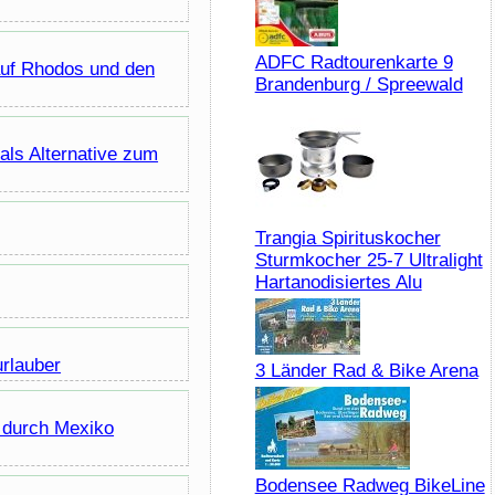
ADFC Radtourenkarte 9
 auf Rhodos und den
Brandenburg / Spreewald
als Alternative zum
Trangia Spirituskocher
Sturmkocher 25-7 Ultralight
Hartanodisiertes Alu
urlauber
3 Länder Rad & Bike Arena
 durch Mexiko
Bodensee Radweg BikeLine