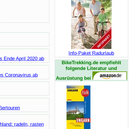
Info-Paket Radurlaub
s Ende April 2020 ab
BikeTrekking.de empfiehlt
folgende Literatur und
es Coronavirus ab
Ausrüstung bei
eßertouren
land: radeln, rasten