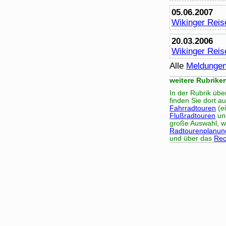
05.06.2007
Wikinger Reis
20.03.2006
Wikinger Reis
Alle
Meldunge
weitere Rubrike
In der Rubrik üb
finden Sie dort a
Fahrradtouren
(ei
Flußradtouren
un
große Auswahl, wi
Radtourenplanun
und über das
Rec