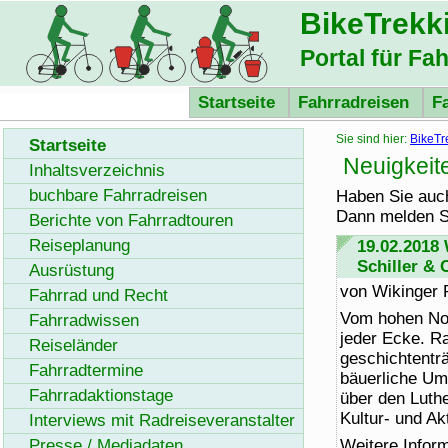
BikeTrekk
Portal für Fa
Startseite
Fahrradreisen
F
Sie sind hier:
BikeTr
Startseite
Neuigkeit
Inhaltsverzeichnis
buchbare Fahrradreisen
Haben Sie auc
Dann melden S
Berichte von Fahrradtouren
Reiseplanung
19.02.2018
Schiller & 
Ausrüstung
von Wikinger 
Fahrrad und Recht
Vom hohen Nor
Fahrradwissen
jeder Ecke. Ra
Reiseländer
geschichtentr
Fahrradtermine
bäuerliche Um
Fahrradaktionstage
über den Luth
Kultur- und Ak
Interviews mit Radreiseveranstalter
Presse / Mediadaten
Weitere Infor