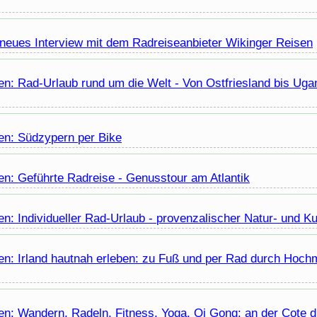
 neues Interview mit dem Radreiseanbieter Wikinger Reisen
en: Rad-Urlaub rund um die Welt - Von Ostfriesland bis Uga
en: Südzypern per
Bike
en: Geführte Radreise - Genusstour am Atlantik
n: Individueller Rad-Urlaub - provenzalischer Natur- und Ku
en: Irland hautnah erleben: zu Fuß und per Rad durch Hochm
en: Wandern, Radeln, Fitness, Yoga, Qi Gong: an der Cote d