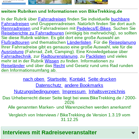
weitere Rubriken und Informationen von BikeTrekking.de
In der Rubrik über
Fahrradreisen
finden Sie individuelle
buchbare
Fahrradreisen
und Gruppenradreisen. Natürlich finden Sie dort auch
Rennradreisen
und Fahrradreisen mit
Pedelecs/E-Bikes
. Suchen Sie
Reiseberichte zu Fahrradtouren
(eintägig bis mehrwöchig), so sollten
Sie diese Rubrik wählen. Es gibt dort eine große Auswahl an
Flußradtouren
und thematischen
Länderlisten
. Für die
Reiseplanung
Ihrer Fahrradreise gibt es genauso eine große Auswahl, wie für die
Ausrüstung
(Fahrrad, Zelt, Camping). Eine Knowledgebase über
Fahrradtechnik
, zur
Radtourenplanung
, zu
Packlisten
und vieles
mehr ist in der Rubrik
Wissen
zu finden. Informationen zu
Reiseländer
und über das
Recht
und Gesetz rund ums Rad runden
den Informationsumfang ab.
nach oben
Startseite
Kontakt
Seite drucken
Datenschutz
andere Bookmarks
Nutzungsbedingungen
Impressum
Inhaltsverzeichnis
Das Urheberrecht dieser Seite liegt bei www.
BikeTrekking
.de / 2000-
2026
Alle genannten Marken- und Warenzeichen werden anerkannt!
Vergleich von Interviews / BikeTrekking.de Version 1.3.19 vom
31.12.25
Interviews mit Radreiseveranstalter