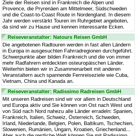
Ziele der Reisen sind in Frankreich die Alpen und
Provence, die Pryrenäen am Mittelmeer, Südschweden
und die
Coast-to-Coast
Route in Nordengland. In diesem
Jahr werden verstärkt Touren im Ruhrgebiet angeboten,
da sind wir zu Hause und kennen interessante Ecken.
Reiseveranstalter: Natours Reisen GmbH
Die angebotenen Radtouren werden in fast allen Ländern
in Europa in ausgesuchten Fahrradregionen durchgeführt.
Schwerpunkte aber bilden Frankreich und die von immer
mehr Radfahrern entdeckten osteuropäischen Länder.
Weiterhin bieten wir in Zusammenarbeit mit anderen
Veranstaltern auch spannende Fernreiseziele wie Cuba,
Vietnam, China und Kanada an.
Reiseveranstalter: Radissimo Radreisen GmbH
Mit unseren Radreisen sind wir vor allem in Deutschland
und Europa aktiv und Sie können von Ost nach West und
von Süd nach Nord nahezu alle Länder erradeln: Spanien,
Frankreich, Italien, Schweiz, Österreich, Schweden,
Irland, Niederlande, Belgien, Polen, Baltikum, Tschechien,
Slowenien, Rumänien, Ungarn, Kroatien, Griechenland...
Aber auch die restliche Welt können Sie mit Radissimo