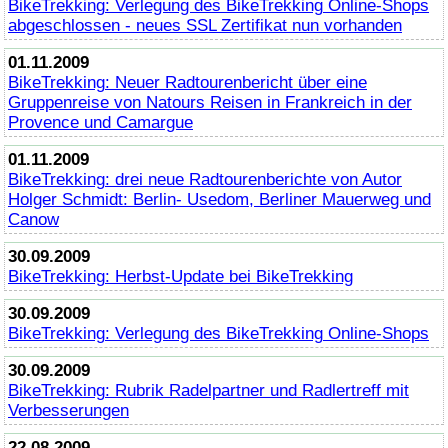
BikeTrekking
: Verlegung des
BikeTrekking
Online
-Shops
abgeschlossen - neues SSL Zertifikat nun vorhanden
01.11.2009
BikeTrekking
: Neuer Radtourenbericht über eine
Gruppenreise von Natours Reisen in Frankreich in der
Provence und Camargue
01.11.2009
BikeTrekking
: drei neue Radtourenberichte von Autor
Holger Schmidt: Berlin- Usedom, Berliner Mauerweg und
Canow
30.09.2009
BikeTrekking
: Herbst-Update bei
BikeTrekking
30.09.2009
BikeTrekking
: Verlegung des
BikeTrekking
Online
-Shops
30.09.2009
BikeTrekking
: Rubrik Radelpartner und Radlertreff mit
Verbesserungen
22.08.2009