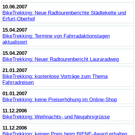
10.06.2007
BikeTrekking
: Neue Radtourenberichte Städtekette und
Erfurt-Oberhof
15.04.2007
BikeTrekking
: Termine von Fahrradaktionstagen
aktualisiert
15.04.2007
BikeTrekking
: Neuer Radtourenbericht Lauraradweg
21.01.2007
BikeTrekking
: kostenlose Vorträge zum Thema
Fahrradreisen
01.01.2007
BikeTrekking
: keine Preiserhöhung im
Online
-Shop
11.12.2006
BikeTrekking
: Weihnachts- und Neujahrsgrüsse
11.12.2006
BikeTrekking
: keinen Preis beim BIENE-
Award
erhalten