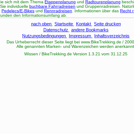
, die sich mit dem Thema
Etappenplanung
und
Radtourenplanung
beschä
Sie individuelle
buchbare Fahrradreisen
und Gruppenradreisen. Natürli
t
Pedelecs/E-Bikes
und
Rennradreisen
. Informationen über das
Recht 
unden den Informationsumfang ab.
nach oben
Startseite
Kontakt
Seite drucken
Datenschutz
andere Bookmarks
Nutzungsbedingungen
Impressum
Inhaltsverzeichnis
Das Urheberrecht dieser Seite liegt bei www.
BikeTrekking
.de / 200
Alle genannten Marken- und Warenzeichen werden anerkannt
Wissen / BikeTrekking.de Version 1.3.21 vom 31.12.25