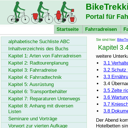
BikeTrekk
Portal für Fa
Startseite
Fahrradreisen
F
Sie sind hier:
BikeTr
alphabetische Suchliste ABC
Kapitel 3
Inhaltverzeichnis des Buchs
Kapitel 1: Arten von Fahrradreisen
weitere Unterka
Kapitel 2: Radtourenplanung
3.1 Verhal
3.2 Schutz 
Kapitel 3: Fahrradreise
3.3 Ernähr
Kapitel 4: Fahrradtechnik
3.4 Überna
Kapitel 5: Ausrüstung
3.5 Zelte r
Kapitel 6: Transportbehälter
3.6 Wartun
Kapitel 7: Reparaturen Unterwegs
3.7 Kniesc
Kapitel 8: Anhang mit diversen
3.8 Dokume
Listen
Seminare und Vorträge
Der Abend komm
Vorwort zur vierten Aufkage
Hotelbetten si