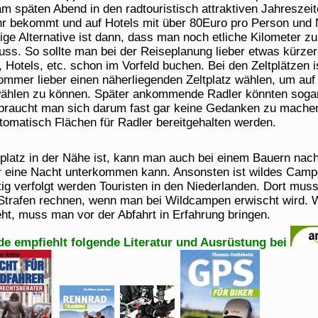
m späten Abend in den radtouristisch attraktiven Jahreszeit
hr bekommt und auf Hotels mit über 80Euro pro Person und
ige Alternative ist dann, dass man noch etliche Kilometer 
uss. So sollte man bei der Reiseplanung lieber etwas kürze
Hotels, etc. schon im Vorfeld buchen. Bei den Zeltplätzen is
mer lieber einen näherliegenden Zeltplatz wählen, um auf 
swählen zu können. Später ankommende Radler könnten soga
raucht man sich darum fast gar keine Gedanken zu machen
tomatisch Flächen für Radler bereitgehalten werden.
platz in der Nähe ist, kann man auch bei einem Bauern nac
r eine Nacht unterkommen kann. Ansonsten ist wildes Camp
tig verfolgt werden Touristen in den Niederlanden. Dort mus
Strafen rechnen, wenn man bei Wildcampen erwischt wird. W
ht, muss man vor der Abfahrt in Erfahrung bringen.
de empfiehlt folgende Literatur und Ausrüstung bei