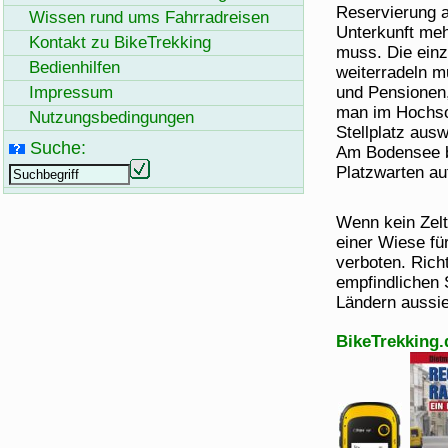
Reservierung a
Wissen rund ums Fahrradreisen
Unterkunft me
Kontakt zu
BikeTrekking
muss. Die einz
Bedienhilfen
weiterradeln m
Impressum
und Pensionen, 
man im Hochsom
Nutzungsbedingungen
Stellplatz au
Suche:
Am Bodensee b
Platzwarten au
Wenn kein Zelt
einer Wiese fü
verboten. Rich
empfindlichen 
Ländern aussie
BikeTrekking.