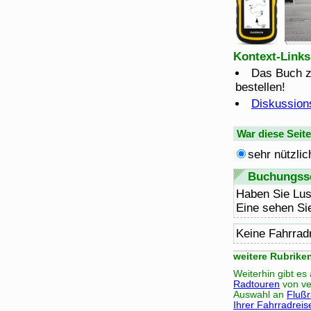
Kontext-Links
Das Buch z
bestellen!
Diskussion
War diese Seit
sehr nützlic
Buchungsse
Haben Sie Lus
Eine sehen Si
Keine Fahrrad
weitere Rubrike
Weiterhin gibt e
Radtouren
von ve
Auswahl an
Fluß
Ihrer Fahrradreis