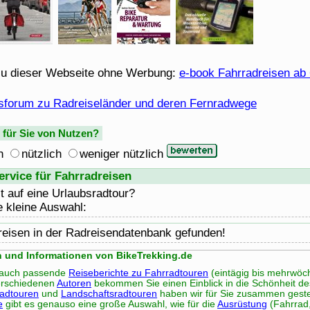
u dieser Webseite ohne Werbung:
e-book Fahrradreisen ab
sforum zu Radreiseländer und deren Fernradwege
e für Sie von Nutzen?
h
nützlich
weniger nützlich
rvice für Fahrradreisen
t auf eine Urlaubsradtour?
e kleine Auswahl:
reisen in der Radreisendatenbank gefunden!
n und Informationen von BikeTrekking.de
s auch passende
Reiseberichte zu Fahrradtouren
(eintägig bis mehrwöchi
rschiedenen
Autoren
bekommen Sie einen Einblick in die Schönheit de
radtouren
und
Landschaftsradtouren
haben wir für Sie zusammen gestel
e
gibt es genauso eine große Auswahl, wie für die
Ausrüstung
(Fahrrad,