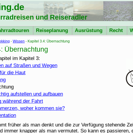
ing
.de
hrradreisen und Reiseradler
ahrradtouren
Reiseplanung
Ausrüstung
Recht
W
ekking
-
Wissen
- Kapitel 3.4: Übernachtung
.4: Übernachtung
pitel im Kapitel 3:
ten auf Straßen und Wegen
für die Haut
ung
chtung
ichtig aufstellen und aufbauen
g während der Fahrt
hmerzen, woher kommen sie?
ntation
t früher als man denkt und die zur Verfügung stehende Zel
nd immer knapper als man vermutet. So kann es passieren,