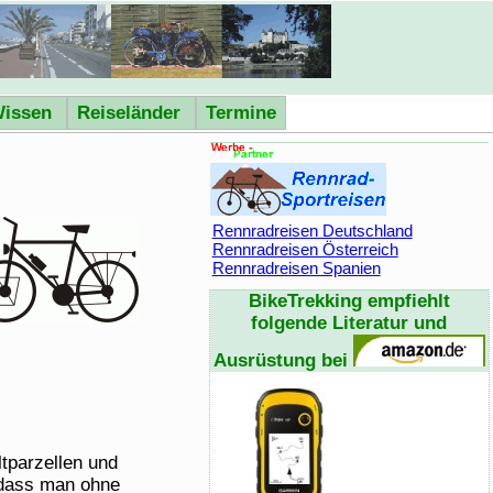
issen
Reiseländer
Termine
Rennradreisen Deutschland
Rennradreisen Österreich
Rennradreisen Spanien
BikeTrekking
empfiehlt
folgende Literatur und
Ausrüstung bei
tparzellen und
 dass man ohne