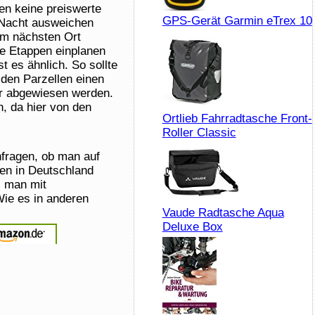
en keine preiswerte
GPS-Gerät Garmin eTrex 10
 Nacht ausweichen
zum nächsten Ort
re Etappen einplanen
t es ähnlich. So sollte
den Parzellen einen
r abgewiesen werden.
, da hier von den
Ortlieb Fahrradtasche Front-
Roller Classic
hfragen, ob man auf
en in Deutschland
s man mit
ie es in anderen
Vaude Radtasche Aqua
Deluxe Box