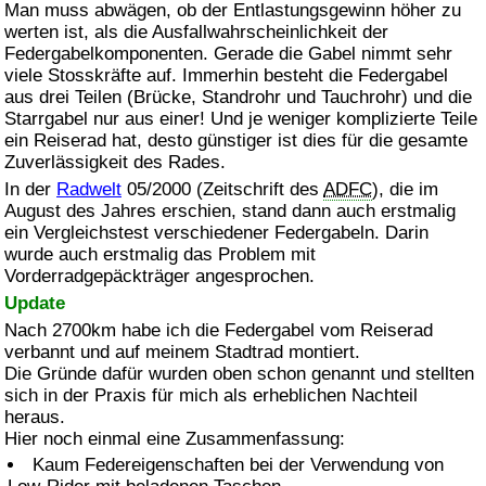
Man muss abwägen, ob der Entlastungsgewinn höher zu
werten ist, als die Ausfallwahrscheinlichkeit der
Federgabelkomponenten. Gerade die Gabel nimmt sehr
viele Stosskräfte auf. Immerhin besteht die Federgabel
aus drei Teilen (Brücke, Standrohr und Tauchrohr) und die
Starrgabel nur aus einer! Und je weniger komplizierte Teile
ein Reiserad hat, desto günstiger ist dies für die gesamte
Zuverlässigkeit des Rades.
In der
Radwelt
05/2000 (Zeitschrift des
ADFC
), die im
August des Jahres erschien, stand dann auch erstmalig
ein Vergleichstest verschiedener Federgabeln. Darin
wurde auch erstmalig das Problem mit
Vorderradgepäckträger angesprochen.
Update
Nach 2700km habe ich die Federgabel vom Reiserad
verbannt und auf meinem Stadtrad montiert.
Die Gründe dafür wurden oben schon genannt und stellten
sich in der Praxis für mich als erheblichen Nachteil
heraus.
Hier noch einmal eine Zusammenfassung:
Kaum Federeigenschaften bei der Verwendung von