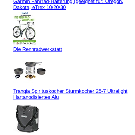
Garmin Fahrrad-Halterung (geeignet für: Oregon,
Dakota, eTrex 10/20/30
Die Rennradwerkstatt
Trangia Spirituskocher Sturmkocher 25-7 Ultralight
Hartanodisiertes Alu