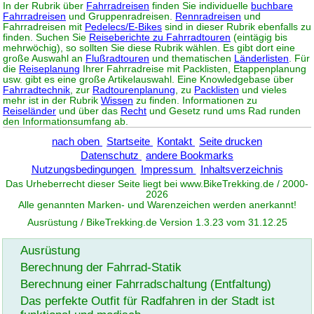
In der Rubrik über
Fahrradreisen
finden Sie individuelle
buchbare
Fahrradreisen
und Gruppenradreisen.
Rennradreisen
und
Fahrradreisen mit
Pedelecs/E-Bikes
sind in dieser Rubrik ebenfalls zu
finden. Suchen Sie
Reiseberichte zu Fahrradtouren
(eintägig bis
mehrwöchig), so sollten Sie diese Rubrik wählen. Es gibt dort eine
große Auswahl an
Flußradtouren
und thematischen
Länderlisten
. Für
die
Reiseplanung
Ihrer Fahrradreise mit Packlisten, Etappenplanung
usw. gibt es eine große Artikelauswahl. Eine Knowledgebase über
Fahrradtechnik
, zur
Radtourenplanung
, zu
Packlisten
und vieles
mehr ist in der Rubrik
Wissen
zu finden. Informationen zu
Reiseländer
und über das
Recht
und Gesetz rund ums Rad runden
den Informationsumfang ab.
nach oben
Startseite
Kontakt
Seite drucken
Datenschutz
andere Bookmarks
Nutzungsbedingungen
Impressum
Inhaltsverzeichnis
Das Urheberrecht dieser Seite liegt bei www.
BikeTrekking
.de / 2000-
2026
Alle genannten Marken- und Warenzeichen werden anerkannt!
Ausrüstung / BikeTrekking.de Version 1.3.23 vom 31.12.25
Ausrüstung
Berechnung der Fahrrad-Statik
Berechnung einer Fahrradschaltung (Entfaltung)
Das perfekte Outfit für Radfahren in der Stadt ist