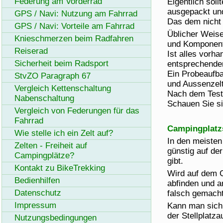
Federung am Vorderrad
Eigentlich sol
ausgepackt und 
GPS / Navi: Nutzung am Fahrrad
Das dem nicht 
GPS / Navi: Vorteile am Fahrrad
Üblicher Weise 
Knieschmerzen beim Radfahren
und Komponent
Reiserad
Ist alles vorh
Sicherheit beim Radsport
entsprechenden
Ein Probeaufb
StvZO Paragraph 67
und Aussenzelt
Vergleich Kettenschaltung
Nach dem Testa
Nabenschaltung
Schauen Sie si
Vergleich von Federungen für das
Fahrrad
Campingplatzs
Wie stelle ich ein Zelt auf?
In den meisten
Zelten - Freiheit auf
günstig auf de
Campingplätze?
gibt.
Kontakt zu
BikeTrekking
Wird auf dem 
Bedienhilfen
abfinden und a
Datenschutz
falsch gemach
Impressum
Kann man sich 
der Stellplatz
Nutzungsbedingungen