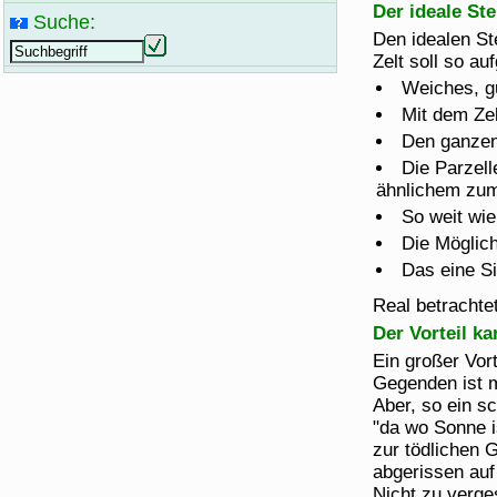
Der ideale Ste
Suche:
Den idealen Ste
Zelt soll so auf
Weiches, g
Mit dem Ze
Den ganzen
Die Parzell
ähnlichem zu
So weit wi
Die Möglic
Das eine Si
Real betrachte
Der Vorteil k
Ein großer Vor
Gegenden ist m
Aber, so ein s
"da wo Sonne i
zur tödlichen 
abgerissen auf 
Nicht zu verge