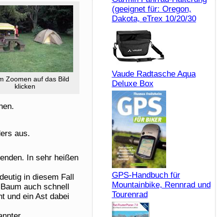
(geeignet für: Oregon,
Dakota, eTrex 10/20/30
Vaude Radtasche Aqua
 Zoomen auf das Bild
Deluxe Box
klicken
nen.
ders aus.
enden. In sehr heißen
GPS-Handbuch für
deutig in diesem Fall
Mountainbike, Rennrad und
r Baum auch schnell
Tourenrad
t und ein Ast dabei
annter