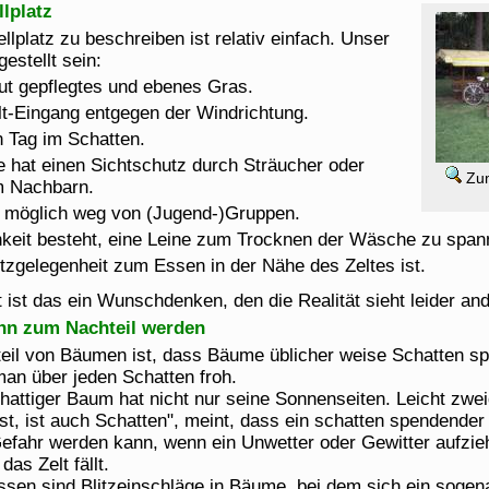
llplatz
llplatz zu beschreiben ist relativ einfach. Unser
gestellt sein:
ut gepflegtes und ebenes Gras.
lt-Eingang entgegen der Windrichtung.
 Tag im Schatten.
e hat einen Sichtschutz durch Sträucher oder
Zum
m Nachbarn.
e möglich weg von (Jugend-)Gruppen.
hkeit besteht, eine Leine zum Trocknen der Wäsche zu span
tzgelegenheit zum Essen in der Nähe des Zeltes ist.
t ist das ein Wunschdenken, den die Realität sieht leider an
ann zum Nachteil werden
teil von Bäumen ist, dass Bäume üblicher weise Schatten sp
an über jeden Schatten froh.
chattiger Baum hat nicht nur seine Sonnenseiten. Leicht zwei
st, ist auch Schatten", meint, dass ein schatten spendende
Gefahr werden kann, wenn ein Unwetter oder Gewitter aufzieh
das Zelt fällt.
ssen sind Blitzeinschläge in Bäume, bei dem sich ein sogen