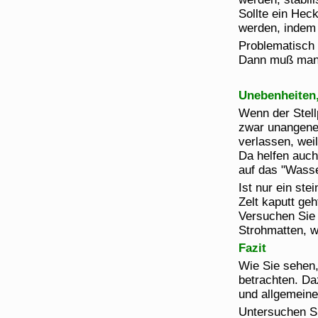
Sollte ein Hec
werden, indem 
Problematisch 
Dann muß man 
Unebenheiten
Wenn der Stell
zwar unangeneh
verlassen, wei
Da helfen auch
auf das "Wasser
Ist nur ein st
Zelt kaputt geh
Versuchen Sie s
Strohmatten, w
Fazit
Wie Sie sehen,
betrachten. D
und allgemeine
Untersuchen Si