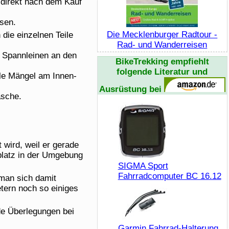
g direkt nach dem Kauf
sen.
Die Mecklenburger Radtour -
 die einzelnen Teile
Rad- und Wanderreisen
ie Spannleinen an den
BikeTrekking
empfiehlt
folgende Literatur und
le Mängel am Innen-
Ausrüstung bei
asche.
 wird, weil er gerade
gplatz in der Umgebung
SIGMA Sport
Fahrradcomputer BC 16.12
man sich damit
etern noch so einiges
de Überlegungen bei
Garmin Fahrrad-Halterung