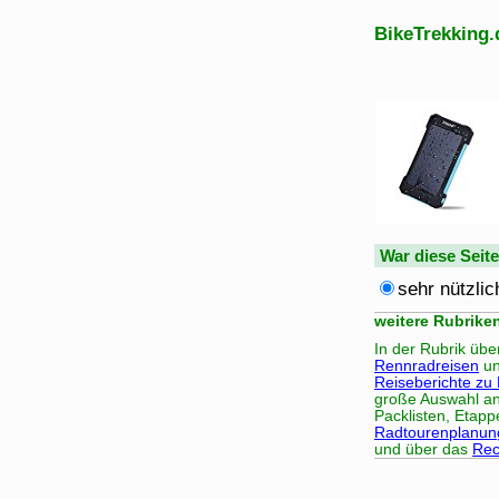
BikeTrekking.
War diese Seit
sehr nützlic
weitere Rubrike
In der Rubrik üb
Rennradreisen
un
Reiseberichte zu
große Auswahl a
Packlisten, Etap
Radtourenplanun
und über das
Rec