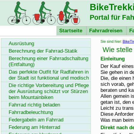
BikeTrekk
Portal für Fa
Startseite
Fahrradreisen
F
Sie sind hier:
BikeTr
Ausrüstung
Wie stelle
Berechnung der Fahrrad-Statik
Berechnung einer Fahrradschaltung
Einleitung
(Entfaltung)
Der Kauf eines
Das perfekte Outfit für Radfahren in
Sie gehen in d
der Stadt ist funktional und modisch
Die, die einen
sich vorab, ge
Die richtige Vorbereitung und Pflege
beraten und kau
der Ausrüstung schützt vor Stürzen
Allen gemein i
beim Mountainbiken
getan ist, den
Fahrrad richtig beladen
Leicht zu tran
Fahrradbeleuchtung
Diese Anforder
Federgabeln am Fahrrad
Was man beim Au
Federung am Hinterrad
Direkt nach d