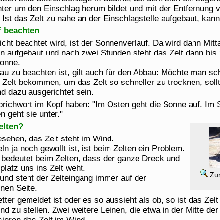
ter um den Einschlag herum bildet und mit der Entfernung 
Ist das Zelt zu nahe an der Einschlagstelle aufgebaut, kann 
f beachten
icht beachtet wird, ist der Sonnenverlauf. Da wird dann Mitt
en aufgebaut und nach zwei Stunden steht das Zelt dann b
Sonne.
u zu beachten ist, gilt auch für den Abbau: Möchte man sc
Zelt bekommen, um das Zelt so schneller zu trocknen, sollt
 dazu ausgerichtet sein.
richwort im Kopf haben: "Im Osten geht die Sonne auf. Im S
n geht sie unter."
elten?
gesehen, das Zelt steht im Wind.
n ja noch gewollt ist, ist beim Zelten ein Problem.
bedeutet beim Zelten, dass der ganze Dreck und
platz uns ins Zelt weht.
Zum
nd steht der Zelteingang immer auf der
nen Seite.
ter gemeldet ist oder es so aussieht als ob, so ist das Zel
nd zu stellen. Zwei weitere Leinen, die etwa in der Mitte der
sieren das Zelt im Wind.