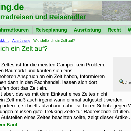
ing
.de
hrradreisen und Reiseradler
ahrradtouren
Reiseplanung
Ausrüstung
Recht
W
ekking
-
Ausrüstung
- Wie stelle ich ein Zelt auf?
 ich ein Zelt auf?
 Zeltes ist für die meisten Camper kein Problem:
en Baumarkt und kaufen sich eins.
 höheren Anspruch an ein Zelt haben, Informieren
hen dann in den Fachhandel, lassen sich dort
Zum
fen dort das Zelt ein.
st aber, das es mit dem Einkauf eines Zeltes nicht
 ein Zelt muß auch irgend wann einmal aufgestellt werden.
sportieren, schnell aufzubauen aber sicheren Schutz gegen 
ungen müssen gute Trekking Zelte für Radreisende erfüllen.
fstellen eines Zeltes beachten sollte, zeigt dieser Artikel.
em Kauf