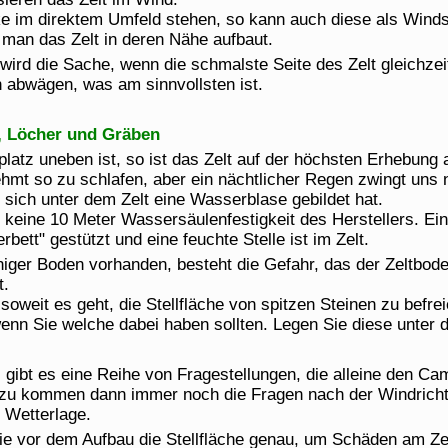
ke im direktem Umfeld stehen, so kann auch diese als Wind
man das Zelt in deren Nähe aufbaut.
wird die Sache, wenn die schmalste Seite des Zelt gleichzeit
abwägen, was am sinnvollsten ist.
, Löcher und Gräben
platz uneben ist, so ist das Zelt auf der höchsten Erhebung 
mt so zu schlafen, aber ein nächtlicher Regen zwingt uns n
l sich unter dem Zelt eine Wasserblase gebildet hat.
 keine 10 Meter Wassersäulenfestigkeit des Herstellers. Ei
bett" gestützt und eine feuchte Stelle ist im Zelt.
einiger Boden vorhanden, besteht die Gefahr, das der Zeltbo
t.
oweit es geht, die Stellfläche von spitzen Steinen zu befrei
enn Sie welche dabei haben sollten. Legen Sie diese unter d
 gibt es eine Reihe von Fragestellungen, die alleine den Ca
azu kommen dann immer noch die Fragen nach der Windricht
 Wetterlage.
e vor dem Aufbau die Stellfläche genau, um Schäden am Ze