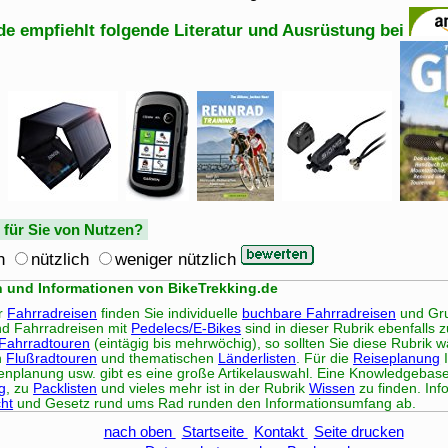
de empfiehlt folgende Literatur und Ausrüstung bei
e für Sie von Nutzen?
h
nützlich
weniger nützlich
n und Informationen von BikeTrekking.de
er
Fahrradreisen
finden Sie individuelle
buchbare Fahrradreisen
und Gru
d Fahrradreisen mit
Pedelecs/E-Bikes
sind in dieser Rubrik ebenfalls 
 Fahrradtouren
(eintägig bis mehrwöchig), so sollten Sie diese Rubrik wä
n
Flußradtouren
und thematischen
Länderlisten
. Für die
Reiseplanung
I
penplanung usw. gibt es eine große Artikelauswahl. Eine Knowledgebas
g
, zu
Packlisten
und vieles mehr ist in der Rubrik
Wissen
zu finden. In
ht
und Gesetz rund ums Rad runden den Informationsumfang ab.
nach oben
Startseite
Kontakt
Seite drucken