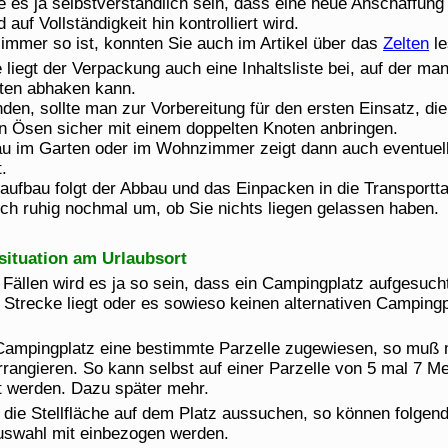
lte es ja selbstverständlich sein, dass eine neue Anschaffun
auf Vollständigkeit hin kontrolliert wird.
immer so ist, konnten Sie auch im Artikel über das
Zelten
le
liegt der Verpackung auch eine Inhaltsliste bei, auf der man
en abhaken kann.
anden, sollte man zur Vorbereitung für den ersten Einsatz, d
 Ösen sicher mit einem doppelten Knoten anbringen.
au im Garten oder im Wohnzimmer zeigt dann auch eventuel
.
ufbau folgt der Abbau und das Einpacken in die Transportt
ch ruhig nochmal um, ob Sie nichts liegen gelassen haben.
ituation am Urlaubsort
 Fällen wird es ja so sein, dass ein Campingplatz aufgesucht
r Strecke liegt oder es sowieso keinen alternativen Campin
Campingplatz eine bestimmte Parzelle zugewiesen, so muß 
rrangieren. So kann selbst auf einer Parzelle von 5 mal 7 M
t werden. Dazu später mehr.
die Stellfläche auf dem Platz aussuchen, so können folgen
auswahl mit einbezogen werden.