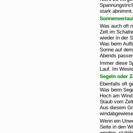
Spannungstrich
stark abnimmt. 
Sonnenverlau
Was auch oft n
Zelt im Schatt
wieder in der 
Was beim Aufba
Sonne auf dem 
Abends passend
Immer diese Sp
Lauf. Im Weste
Segeln oder Z
Ebenfalls oft 
Was beim Segel
Hoch am Wind 
Staub vom Zelt
Aus diesem Gru
windabgewiese
Wenn ein Unwet
Seite in den Wi
werden, stabili