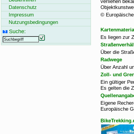
verliehen beka
Datenschutz
Objektkunstwe
Impressum
© Europäische
Nutzungsbedingungen
Kartenmateria
Suche:
Es liegen zur Z
Straßenverhäl
Über die Straß
Radwege
Über Anzahl un
Zoll- und Gre
Ein gültiger P
Es gelten die Z
Quellenangab
Eigene Recher
Europäische G
BikeTrekking.