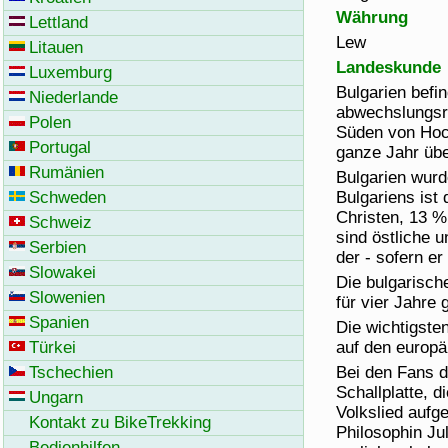
Währung
Lettland
Lew
Litauen
Landeskunde
Luxemburg
Bulgarien befi
Niederlande
abwechslungsr
Polen
Süden von Hoc
Portugal
ganze Jahr übe
Rumänien
Bulgarien wurd
Schweden
Bulgariens ist
Christen, 13 %
Schweiz
sind östliche 
Serbien
der - sofern er
Slowakei
Die bulgarisch
Slowenien
für vier Jahre
Spanien
Die wichtigste
Türkei
auf den europä
Tschechien
Bei den Fans d
Schallplatte, 
Ungarn
Volkslied aufg
Kontakt zu
BikeTrekking
Philosophin Jul
Bedienhilfen