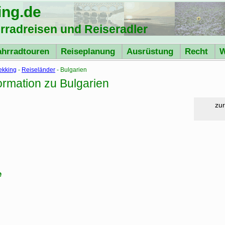
ing
.de
hrradreisen und Reiseradler
ahrradtouren
Reiseplanung
Ausrüstung
Recht
W
ekking
-
Reiseländer
- Bulgarien
ormation zu Bulgarien
zur
e