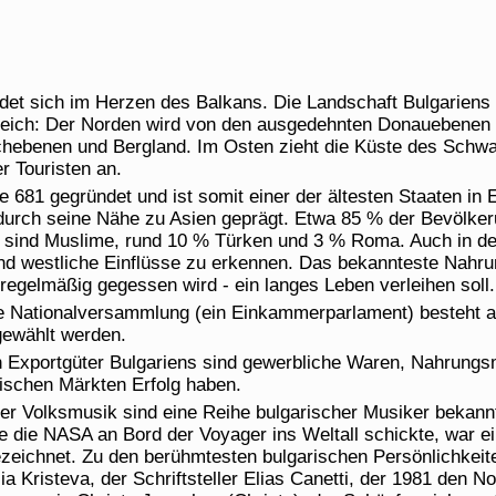
ndet sich im Herzen des Balkans. Die Landschaft Bulgariens 
eich: Der Norden wird von den ausgedehnten Donauebenen 
hebenen und Bergland. Im Osten zieht die Küste des Schw
r Touristen an.
e 681 gegründet und ist somit einer der ältesten Staaten in
 durch seine Nähe zu Asien geprägt. Etwa 85 % der Bevölke
 sind Muslime, rund 10 % Türken und 3 % Roma. Auch in de
und westliche Einflüsse zu erkennen. Das bekannteste Nahrun
 regelmäßig gegessen wird - ein langes Leben verleihen soll.
e Nationalversammlung (ein Einkammerparlament) besteht au
 gewählt werden.
n Exportgüter Bulgariens sind gewerbliche Waren, Nahrungsm
ischen Märkten Erfolg haben.
er Volksmusik sind eine Reihe bulgarischer Musiker bekannt
die die NASA an Bord der Voyager ins Weltall schickte, war e
ezeichnet. Zu den berühmtesten bulgarischen Persönlichkeit
ia Kristeva, der Schriftsteller Elias Canetti, der 1981 den No