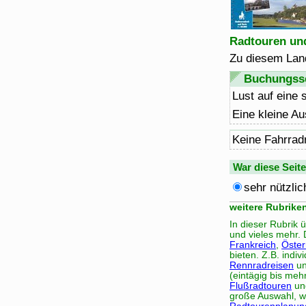
Radtouren und
Zu diesem Land
Buchungsse
Lust auf eine 
Eine kleine Au
Keine Fahrrad
War diese Seit
sehr nützlic
weitere Rubrike
In dieser Rubrik 
und vieles mehr. 
Frankreich
,
Öster
bieten. Z.B. indiv
Rennradreisen
un
(eintägig bis meh
Flußradtouren
un
große Auswahl, wi