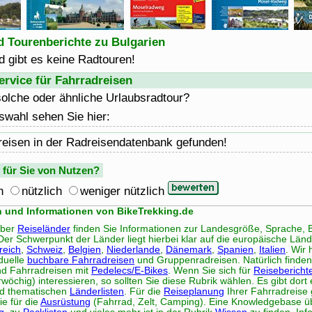
 Tourenberichte zu Bulgarien
 gibt es keine Radtouren!
rvice für Fahrradreisen
solche oder ähnliche Urlaubsradtour?
swahl sehen Sie hier:
reisen in der Radreisendatenbank gefunden!
e für Sie von Nutzen?
h
nützlich
weniger nützlich
n und Informationen von BikeTrekking.de
über
Reiseländer
finden Sie Informationen zur Landesgröße, Sprache, 
Der Schwerpunkt der Länder liegt hierbei klar auf die europäische Län
reich
,
Schweiz
,
Belgien
,
Niederlande
,
Dänemark
,
Spanien
,
Italien
. Wir
iduelle
buchbare Fahrradreisen
und Gruppenradreisen. Natürlich finden
d Fahrradreisen mit
Pedelecs/E-Bikes
. Wenn Sie sich für
Reisebericht
rwöchig) interessieren, so sollten Sie diese Rubrik wählen. Es gibt dor
d thematischen
Länderlisten
. Für die
Reiseplanung
Ihrer Fahrradreise 
e für die
Ausrüstung
(Fahrrad, Zelt, Camping). Eine Knowledgebase 