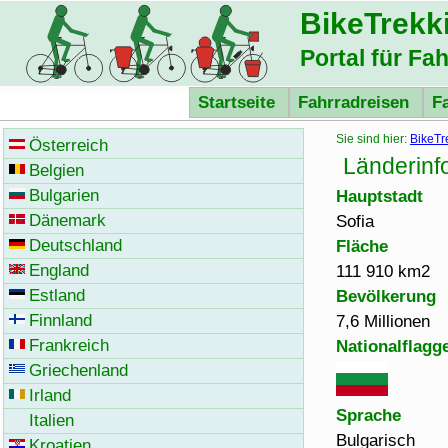
BikeTrekk
Portal für Fa
Startseite
Fahrradreisen
F
Sie sind hier:
BikeTr
Österreich
Länderinf
Belgien
Bulgarien
Hauptstadt
Dänemark
Sofia
Deutschland
Fläche
England
111 910 km2
Estland
Bevölkerung
Finnland
7,6 Millionen
Frankreich
Nationalflagg
Griechenland
Irland
Sprache
Italien
Bulgarisch
Kroatien