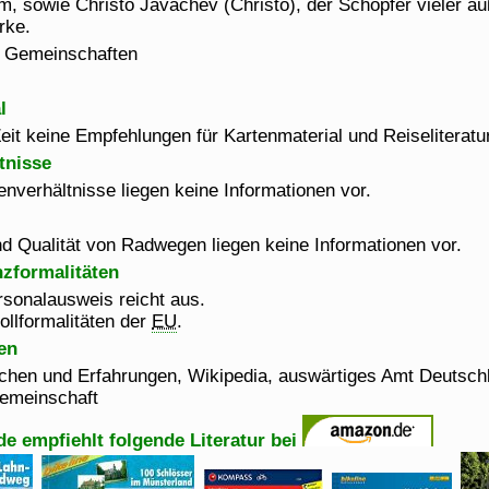
m, sowie Christo Javachev (Christo), der Schöpfer vieler a
rke.
 Gemeinschaften
l
eit keine Empfehlungen für Kartenmaterial und Reiseliteratur
tnisse
enverhältnisse liegen keine Informationen vor.
d Qualität von Radwegen liegen keine Informationen vor.
nzformalitäten
ersonalausweis reicht aus.
ollformalitäten der
EU
.
en
chen und Erfahrungen, Wikipedia, auswärtiges Amt Deutsch
emeinschaft
de empfiehlt folgende Literatur bei