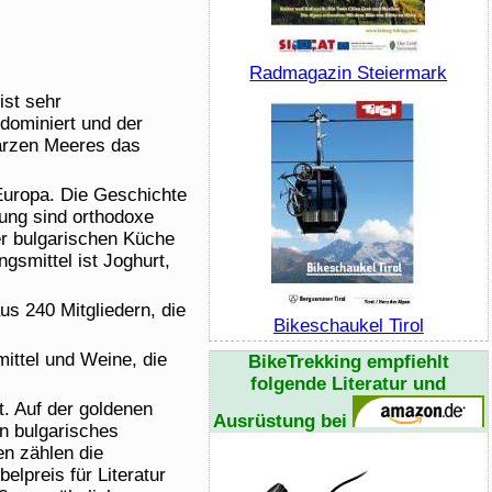
Radmagazin Steiermark
ist sehr
dominiert und der
arzen Meeres das
 Europa. Die Geschichte
rung sind orthodoxe
r bulgarischen Küche
gsmittel ist Joghurt,
s 240 Mitgliedern, die
Bikeschaukel Tirol
ittel und Weine, die
BikeTrekking
empfiehlt
folgende Literatur und
. Auf der goldenen
Ausrüstung bei
in bulgarisches
en zählen die
belpreis für Literatur