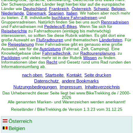
Der Schwerpunkt der Länder liegt hierbei klar auf die europäische
Länder wie
Deutschland
,
Frankreich
,
Österreich
,
Schweiz
,
Belgien
,
Niederlande
,
Dänemark
,
Spanien
,
Italien
. Wir haben aber noch mehr
zu bieten. Z.B. individuelle
buchbare Fahrradreisen
und
Gruppenradreisen. Natürlich finden Sie bei uns auch
Rennradreisen
und Fahrradreisen mit
Pedelecs/E-Bikes
. Wenn Sie sich für
Reiseberichte
zu Fahrradtouren (eintägig bis mehrwöchig)
interessieren, so sollten Sie diese Rubrik wählen. Es gibt dort eine
große Auswahl an
Flußradtouren
und thematischen
Länderlisten
. Für
die
Reiseplanung
Ihrer Fahrradreise gibt es genauso eine große
Auswahl, wie für die
Ausrüstung
(Fahrrad, Zelt, Camping). Eine
Knowledgebase über
Fahrradtechnik
, zur
Radtourenplanung
, zu
Packlisten
und vieles mehr ist in der Rubrik
Wissen
zu finden.
Informationen über das
Recht
und Gesetz rund ums Rad runden den
Informationsumfang ab.
nach oben
Startseite
Kontakt
Seite drucken
Datenschutz
andere Bookmarks
Nutzungsbedingungen
Impressum
Inhaltsverzeichnis
Das Urheberrecht dieser Seite liegt bei www.
BikeTrekking
.de / 2000-
2026
Alle genannten Marken- und Warenzeichen werden anerkannt!
Reiseländer / BikeTrekking.de Version 1.3.23 vom 31.12.25
Österreich
Belgien