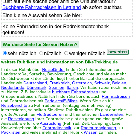
Lust auf eine solche oder ähnliche Urlaubsradtour?
Buchbare Fahrradreisen in Lettland
ab sofort buchbar.
Eine kleine Auswahl sehen Sie hier:
Keine Fahrradreisen in der Radreisendatenbank
gefunden!
War diese Seite für Sie von Nutzen?
sehr nützlich
nützlich
weniger nützlich
weitere Rubriken und Informationen von BikeTrekking.de
In dieser Rubrik über
Reiseländer
finden Sie Informationen zur
Landesgröße, Sprache, Bevölkerung, Geschichte und vieles mehr.
Der Schwerpunkt der Länder liegt hierbei klar auf die europäische
Länder wie
Deutschland
,
Frankreich
,
Österreich
,
Schweiz
,
Belgien
,
Niederlande
,
Dänemark
,
Spanien
,
Italien
. Wir haben aber noch mehr
zu bieten. Z.B. individuelle
buchbare Fahrradreisen
und
Gruppenradreisen. Natürlich finden Sie bei uns auch
Rennradreisen
und Fahrradreisen mit
Pedelecs/E-Bikes
. Wenn Sie sich für
Reiseberichte
zu Fahrradtouren (eintägig bis mehrwöchig)
interessieren, so sollten Sie diese Rubrik wählen. Es gibt dort eine
große Auswahl an
Flußradtouren
und thematischen
Länderlisten
. Für
die
Reiseplanung
Ihrer Fahrradreise gibt es genauso eine große
Auswahl, wie für die
Ausrüstung
(Fahrrad, Zelt, Camping). Eine
Knowledgebase über
Fahrradtechnik
, zur
Radtourenplanung
, zu
Packlisten
und vieles mehr ist in der Rubrik
Wissen
zu finden.