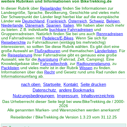
weitere Rubriken und Informationen von BikeTrekking.de
In dieser Rubrik über
Reiseländer
finden Sie Informationen zur
Landesgröße, Sprache, Bevölkerung, Geschichte und vieles mehr.
Der Schwerpunkt der Länder liegt hierbei klar auf die europäische
Länder wie
Deutschland
,
Frankreich
,
Österreich
,
Schweiz
,
Belgien
,
Niederlande
,
Dänemark
,
Spanien
,
Italien
. Wir haben aber noch mehr
zu bieten. Z.B. individuelle
buchbare Fahrradreisen
und
Gruppenradreisen. Natürlich finden Sie bei uns auch
Rennradreisen
und Fahrradreisen mit
Pedelecs/E-Bikes
. Wenn Sie sich für
Reiseberichte
zu Fahrradtouren (eintägig bis mehrwöchig)
interessieren, so sollten Sie diese Rubrik wählen. Es gibt dort eine
große Auswahl an
Flußradtouren
und thematischen
Länderlisten
. Für
die
Reiseplanung
Ihrer Fahrradreise gibt es genauso eine große
Auswahl, wie für die
Ausrüstung
(Fahrrad, Zelt, Camping). Eine
Knowledgebase über
Fahrradtechnik
, zur
Radtourenplanung
, zu
Packlisten
und vieles mehr ist in der Rubrik
Wissen
zu finden.
Informationen über das
Recht
und Gesetz rund ums Rad runden den
Informationsumfang ab.
nach oben
Startseite
Kontakt
Seite drucken
Datenschutz
andere Bookmarks
Nutzungsbedingungen
Impressum
Inhaltsverzeichnis
Das Urheberrecht dieser Seite liegt bei www.
BikeTrekking
.de / 2000-
2026
Alle genannten Marken- und Warenzeichen werden anerkannt!
Reiseländer / BikeTrekking.de Version 1.3.23 vom 31.12.25