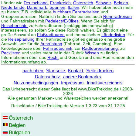
Länder wie
Deutschland
,
Frankreich
,
Österreich
,
Schweiz
,
Belgien
,
Niederlande
,
Dänemark
,
Spanien
,
Italien
. Wir haben aber noch mehr
zu bieten. Z.B. individuelle
buchbare Fahrradreisen
und
Gruppenradreisen. Natürlich finden Sie bei uns auch
Rennradreisen
und Fahrradreisen mit
Pedelecs/E-Bikes
. Wenn Sie sich für
Reiseberichte
zu Fahrradtouren (eintägig bis mehrwöchig)
interessieren, so sollten Sie diese Rubrik wählen. Es gibt dort eine
große Auswahl an
Flußradtouren
und thematischen
Länderlisten
. Für
die
Reiseplanung
Ihrer Fahrradreise gibt es genauso eine große
Auswahl, wie für die
Ausrüstung
(Fahrrad, Zelt, Camping). Eine
Knowledgebase über
Fahrradtechnik
, zur
Radtourenplanung
, zu
Packlisten
und vieles mehr ist in der Rubrik
Wissen
zu finden.
Informationen über das
Recht
und Gesetz rund ums Rad runden den
Informationsumfang ab.
nach oben
Startseite
Kontakt
Seite drucken
Datenschutz
andere Bookmarks
Nutzungsbedingungen
Impressum
Inhaltsverzeichnis
Das Urheberrecht dieser Seite liegt bei www.
BikeTrekking
.de / 2000-
2026
Alle genannten Marken- und Warenzeichen werden anerkannt!
Reiseländer / BikeTrekking.de Version 1.3.23 vom 31.12.25
Österreich
Belgien
Bulgarien