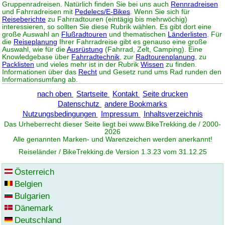
Gruppenradreisen. Natürlich finden Sie bei uns auch
Rennradreisen
und Fahrradreisen mit
Pedelecs/E-Bikes
. Wenn Sie sich für
Reiseberichte
zu Fahrradtouren (eintägig bis mehrwöchig)
interessieren, so sollten Sie diese Rubrik wählen. Es gibt dort eine
große Auswahl an
Flußradtouren
und thematischen
Länderlisten
. Für
die
Reiseplanung
Ihrer Fahrradreise gibt es genauso eine große
Auswahl, wie für die
Ausrüstung
(Fahrrad, Zelt, Camping). Eine
Knowledgebase über
Fahrradtechnik
, zur
Radtourenplanung
, zu
Packlisten
und vieles mehr ist in der Rubrik
Wissen
zu finden.
Informationen über das
Recht
und Gesetz rund ums Rad runden den
Informationsumfang ab.
nach oben
Startseite
Kontakt
Seite drucken
Datenschutz
andere Bookmarks
Nutzungsbedingungen
Impressum
Inhaltsverzeichnis
Das Urheberrecht dieser Seite liegt bei www.
BikeTrekking
.de / 2000-
2026
Alle genannten Marken- und Warenzeichen werden anerkannt!
Reiseländer / BikeTrekking.de Version 1.3.23 vom 31.12.25
Österreich
Belgien
Bulgarien
Dänemark
Deutschland