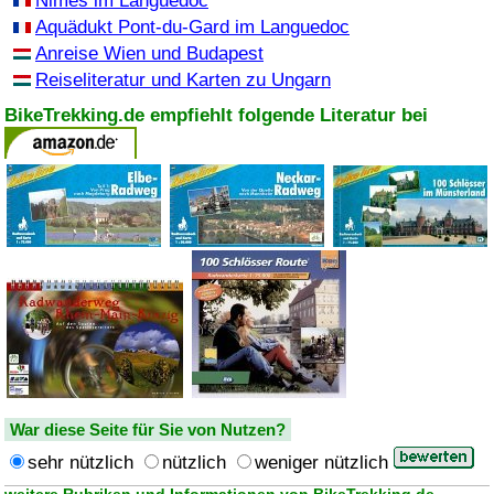
Nimes im Languedoc
Aquädukt Pont-du-Gard im Languedoc
Anreise Wien und Budapest
Reiseliteratur und Karten zu Ungarn
BikeTrekking.de empfiehlt folgende Literatur bei
War diese Seite für Sie von Nutzen?
sehr nützlich
nützlich
weniger nützlich