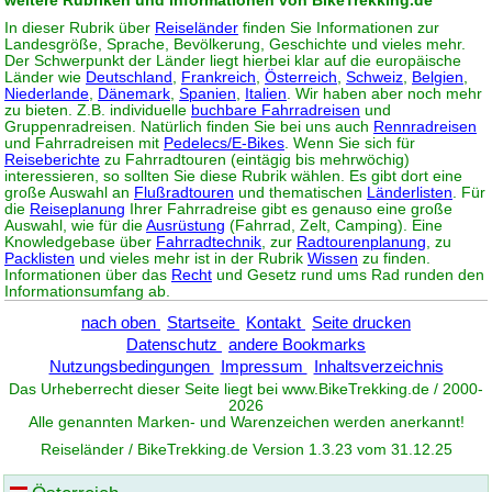
weitere Rubriken und Informationen von BikeTrekking.de
In dieser Rubrik über
Reiseländer
finden Sie Informationen zur
Landesgröße, Sprache, Bevölkerung, Geschichte und vieles mehr.
Der Schwerpunkt der Länder liegt hierbei klar auf die europäische
Länder wie
Deutschland
,
Frankreich
,
Österreich
,
Schweiz
,
Belgien
,
Niederlande
,
Dänemark
,
Spanien
,
Italien
. Wir haben aber noch mehr
zu bieten. Z.B. individuelle
buchbare Fahrradreisen
und
Gruppenradreisen. Natürlich finden Sie bei uns auch
Rennradreisen
und Fahrradreisen mit
Pedelecs/E-Bikes
. Wenn Sie sich für
Reiseberichte
zu Fahrradtouren (eintägig bis mehrwöchig)
interessieren, so sollten Sie diese Rubrik wählen. Es gibt dort eine
große Auswahl an
Flußradtouren
und thematischen
Länderlisten
. Für
die
Reiseplanung
Ihrer Fahrradreise gibt es genauso eine große
Auswahl, wie für die
Ausrüstung
(Fahrrad, Zelt, Camping). Eine
Knowledgebase über
Fahrradtechnik
, zur
Radtourenplanung
, zu
Packlisten
und vieles mehr ist in der Rubrik
Wissen
zu finden.
Informationen über das
Recht
und Gesetz rund ums Rad runden den
Informationsumfang ab.
nach oben
Startseite
Kontakt
Seite drucken
Datenschutz
andere Bookmarks
Nutzungsbedingungen
Impressum
Inhaltsverzeichnis
Das Urheberrecht dieser Seite liegt bei www.
BikeTrekking
.de / 2000-
2026
Alle genannten Marken- und Warenzeichen werden anerkannt!
Reiseländer / BikeTrekking.de Version 1.3.23 vom 31.12.25